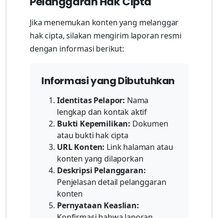
Pelanggaran Hak Cipta
Jika menemukan konten yang melanggar
hak cipta, silakan mengirim laporan resmi
dengan informasi berikut:
Informasi yang Dibutuhkan
Identitas Pelapor:
Nama
lengkap dan kontak aktif
Bukti Kepemilikan:
Dokumen
atau bukti hak cipta
URL Konten:
Link halaman atau
konten yang dilaporkan
Deskripsi Pelanggaran:
Penjelasan detail pelanggaran
konten
Pernyataan Keaslian:
Konfirmasi bahwa laporan