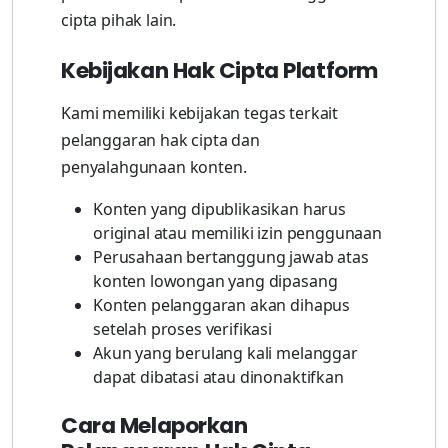
cipta pihak lain.
Kebijakan Hak Cipta Platform
Kami memiliki kebijakan tegas terkait
pelanggaran hak cipta dan
penyalahgunaan konten.
Konten yang dipublikasikan harus
original atau memiliki izin penggunaan
Perusahaan bertanggung jawab atas
konten lowongan yang dipasang
Konten pelanggaran akan dihapus
setelah proses verifikasi
Akun yang berulang kali melanggar
dapat dibatasi atau dinonaktifkan
Cara Melaporkan