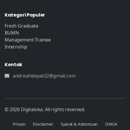
Kategori Populer
Fresh Graduate
BUMN
Management Trainee
Internship
Kontak
andreahidayat22@gmail.com
© 2026 Digitaloka. All rights reserved.
Privasi
Disclaimer
Syarat & Ketentuan
DMCA