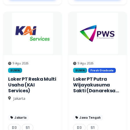
9 Agu 2026
9 Agu 2026
BUMN
BUMN
Fresh Graduate
Loker PT Reska Multi
Loker PT Putra
Usaha (KAI
Wijayakusuma
Services)
Sakti (Danareksa
Group)
Jakarta
Jakarta
Jawa Tengah
D3
S1
D3
S1