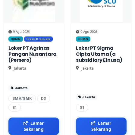
9 Agu 2026
9 Agu 2026
BUMN
Fresh Graduate
BUMN
Loker PT Agrinas
Loker PT Sigma
Pangan Nusantara
Cipta Utama (a
(Persero)
subsidiary Elnusa)
Jakarta
Jakarta
Jakarta
Jakarta
SMA/SMK
D3
S1
S1
Lamar
Lamar
Sekarang
Sekarang