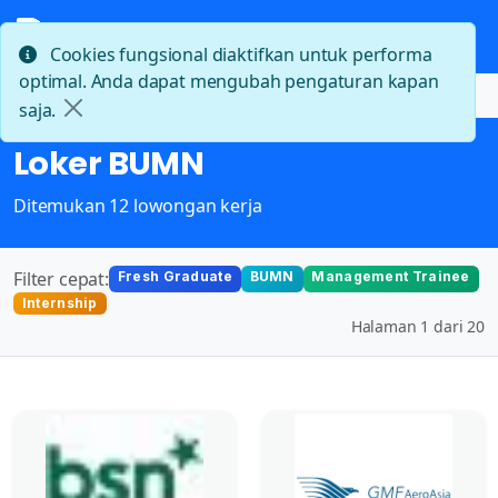
Cookies fungsional diaktifkan untuk performa
optimal. Anda dapat mengubah pengaturan kapan
Beranda
Loker BUMN
saja.
Loker BUMN
Ditemukan 12 lowongan kerja
Filter cepat:
Fresh Graduate
BUMN
Management Trainee
Internship
Halaman 1 dari 20