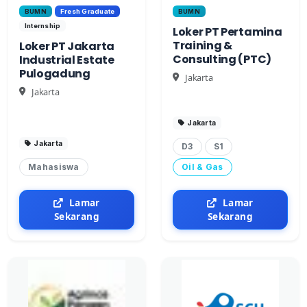
BUMN
Fresh Graduate
BUMN
Internship
Loker PT Pertamina
Training &
Loker PT Jakarta
Consulting (PTC)
Industrial Estate
Pulogadung
Jakarta
Jakarta
Jakarta
Jakarta
D3
S1
Mahasiswa
Oil & Gas
Lamar
Lamar
Sekarang
Sekarang