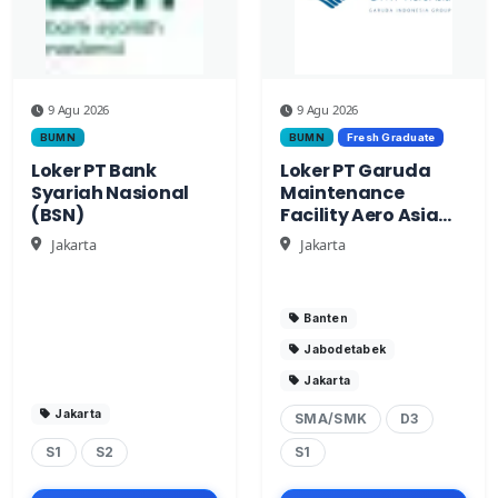
9 Agu 2026
9 Agu 2026
BUMN
BUMN
Fresh Graduate
Loker PT Bank
Loker PT Garuda
Syariah Nasional
Maintenance
(BSN)
Facility Aero Asia
Tbk
Jakarta
Jakarta
Banten
Jabodetabek
Jakarta
Jakarta
SMA/SMK
D3
S1
S2
S1