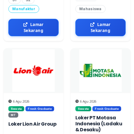
Manufaktur
Mahasiswa
Lamar
Lamar
Sekarang
Sekarang
6 Agu 2026
6 Agu 2026
Swasta
Fresh Graduate
Swasta
Fresh Graduate
MT
Loker PT Motasa
Indonesia (Ladaku
Loker Lion Air Group
& Desaku)