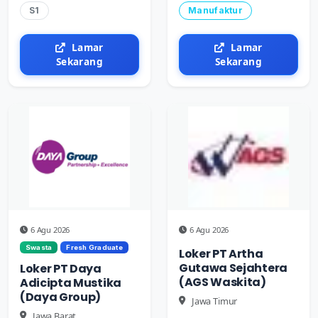
S1
Manufaktur
Lamar
Lamar
Sekarang
Sekarang
6 Agu 2026
6 Agu 2026
Swasta
Fresh Graduate
Loker PT Artha
Gutawa Sejahtera
Loker PT Daya
(AGS Waskita)
Adicipta Mustika
(Daya Group)
Jawa Timur
Jawa Barat