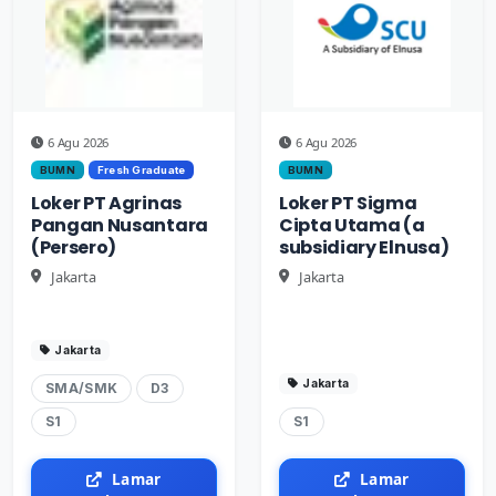
6 Agu 2026
6 Agu 2026
BUMN
Fresh Graduate
BUMN
Loker PT Agrinas
Loker PT Sigma
Pangan Nusantara
Cipta Utama (a
(Persero)
subsidiary Elnusa)
Jakarta
Jakarta
Jakarta
Jakarta
SMA/SMK
D3
S1
S1
Lamar
Lamar