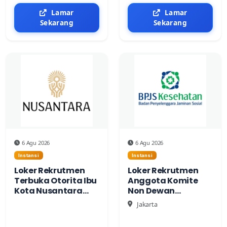
Lamar
Lamar
Sekarang
Sekarang
6 Agu 2026
6 Agu 2026
Instansi
Instansi
Loker Rekrutmen
Loker Rekrutmen
Terbuka Otorita Ibu
Anggota Komite
Kota Nusantara
Non Dewan
(IKN) Tahun 2026
Pengawas BPJS
Jakarta
Kesehatan