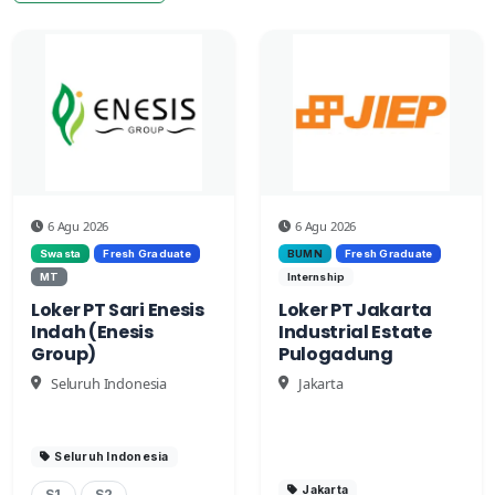
6 Agu 2026
6 Agu 2026
Swasta
Fresh Graduate
BUMN
Fresh Graduate
MT
Internship
Loker PT Sari Enesis
Loker PT Jakarta
Indah (Enesis
Industrial Estate
Group)
Pulogadung
Seluruh Indonesia
Jakarta
Seluruh Indonesia
Jakarta
S1
S2