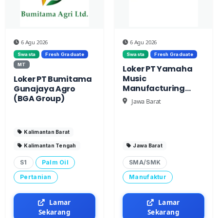
6 Agu 2026
6 Agu 2026
Swasta
Fresh Graduate
Swasta
Fresh Graduate
MT
Loker PT Yamaha
Music
Loker PT Bumitama
Manufacturing
Gunajaya Agro
Indonesia
(BGA Group)
Jawa Barat
Kalimantan Barat
Kalimantan Tengah
Jawa Barat
S1
Palm Oil
SMA/SMK
Pertanian
Manufaktur
Lamar
Lamar
Sekarang
Sekarang