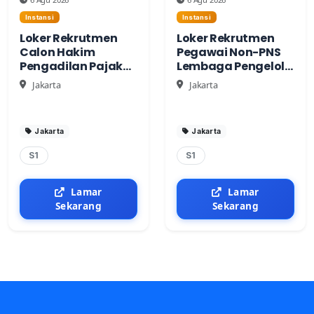
Instansi
Instansi
Loker Rekrutmen
Loker Rekrutmen
Calon Hakim
Pegawai Non-PNS
Pengadilan Pajak
Lembaga Pengelola
Tahun Anggaran
Usaha
Jakarta
Jakarta
2026
Keolahragaan
Jakarta
Jakarta
S1
S1
Lamar
Lamar
Sekarang
Sekarang