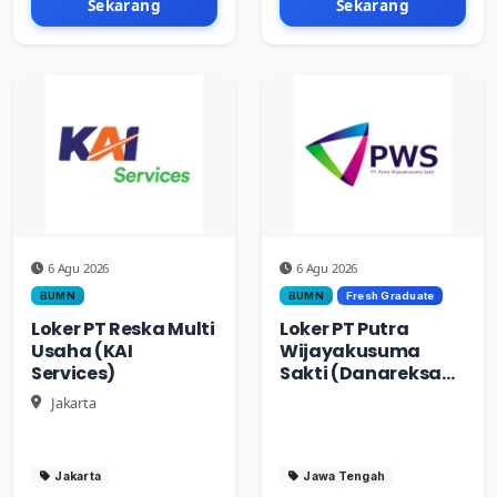
Sekarang
Sekarang
6 Agu 2026
6 Agu 2026
BUMN
BUMN
Fresh Graduate
Loker PT Reska Multi
Loker PT Putra
Usaha (KAI
Wijayakusuma
Services)
Sakti (Danareksa
Group)
Jakarta
Jakarta
Jawa Tengah