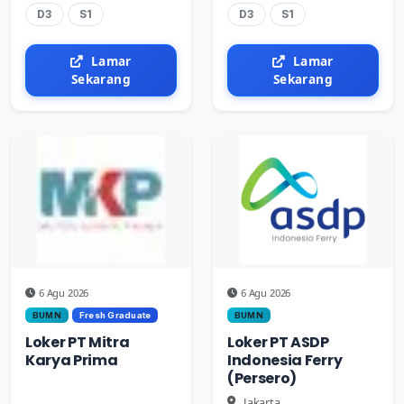
D3
S1
D3
S1
Lamar
Lamar
Sekarang
Sekarang
6 Agu 2026
6 Agu 2026
BUMN
Fresh Graduate
BUMN
Loker PT Mitra
Loker PT ASDP
Karya Prima
Indonesia Ferry
(Persero)
Jakarta