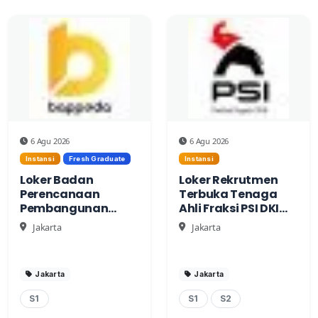
6 Agu 2026
6 Agu 2026
Instansi
Fresh Graduate
Instansi
Loker Badan
Loker Rekrutmen
Perencanaan
Terbuka Tenaga
Pembangunan
Ahli Fraksi PSI DKI
Daerah (Bappeda)
Jakarta
Jakarta
Jakarta
DKI Jakarta
Jakarta
Jakarta
S1
S1
S2