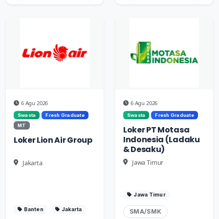
6 Agu 2026
6 Agu 2026
Swasta
Fresh Graduate
Swasta
Fresh Graduate
MT
Loker PT Motasa
Indonesia (Ladaku
Loker Lion Air Group
& Desaku)
Jawa Timur
Jakarta
Jawa Timur
Banten
Jakarta
SMA/SMK