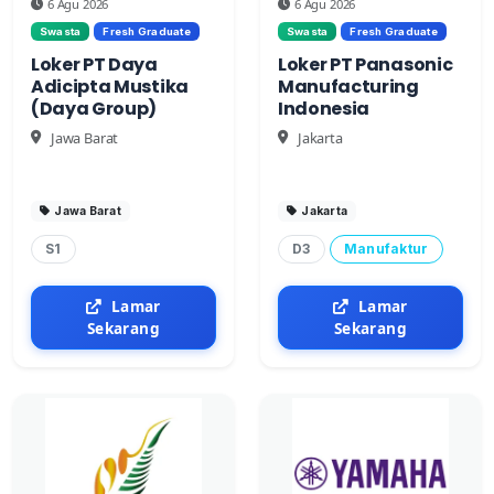
6 Agu 2026
6 Agu 2026
Swasta
Fresh Graduate
Swasta
Fresh Graduate
Loker PT Daya
Loker PT Panasonic
Adicipta Mustika
Manufacturing
(Daya Group)
Indonesia
Jawa Barat
Jakarta
Jawa Barat
Jakarta
S1
D3
Manufaktur
Lamar
Lamar
Sekarang
Sekarang