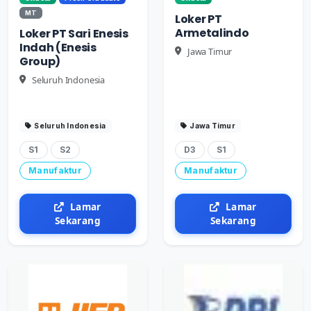
MT
Loker PT
Armetalindo
Loker PT Sari Enesis
Indah (Enesis
Jawa Timur
Group)
Seluruh Indonesia
Seluruh Indonesia
Jawa Timur
S1
S2
D3
S1
Manufaktur
Manufaktur
Lamar
Lamar
Sekarang
Sekarang