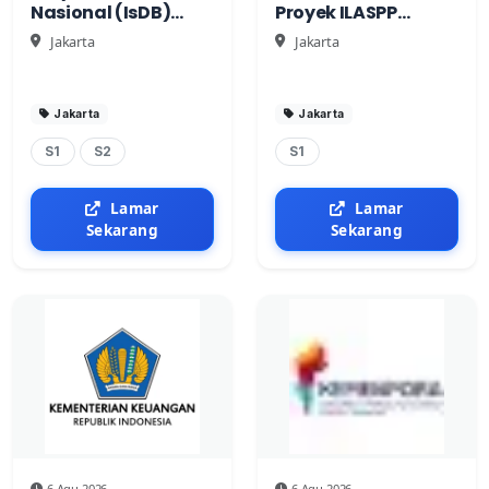
Nasional (IsDB)
Proyek ILASPP
Kementerian
Kementerian
Jakarta
Jakarta
Kesehatan RI
ATR/BPN
Jakarta
Jakarta
S1
S2
S1
Lamar
Lamar
Sekarang
Sekarang
6 Agu 2026
6 Agu 2026