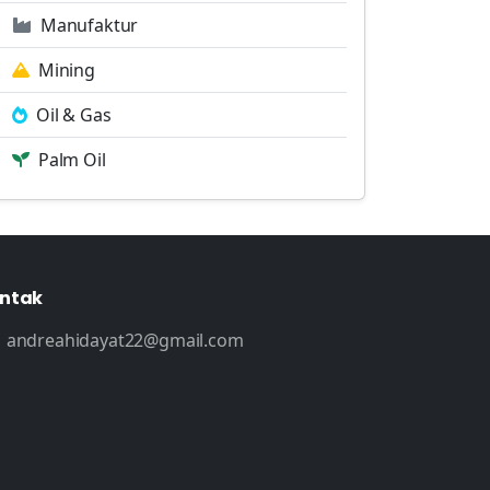
Manufaktur
Mining
Oil & Gas
Palm Oil
ntak
andreahidayat22@gmail.com