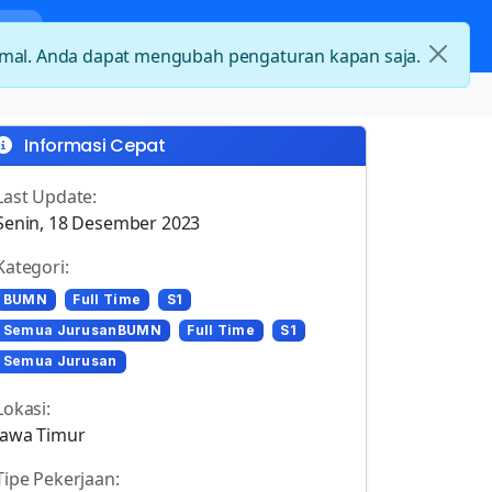
nda
Kategori Loker
Kontak
timal. Anda dapat mengubah pengaturan kapan saja.
Informasi Cepat
Last Update:
Senin, 18 Desember 2023
Kategori:
BUMN
Full Time
S1
Semua JurusanBUMN
Full Time
S1
Semua Jurusan
Lokasi:
Jawa Timur
Tipe Pekerjaan: