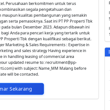
Hotel. Perusahaan berkomitmen untuk terus
ombinasikan segala pengetahuan dan
in maupun kualitas pembangunan yang semakin
an serta pemasoknya. Saat ini PT PP Properti Tbk
 pada bulan Desember 2023. Adapun dibawah ini
a bagi Anda para pencari kerja yang tertarik untuk
roperti Tbk dengan kualifikasi sebagai berikut.
r Marketing & Sales Requirements : Expertise in
rketing and sales strategy Having experience in
e in handling leasing of commercial area
your updated resume to: recruitment@pp-
rti.com) with subject: Name_MM Malang before
ate will be contacted.
mar Sekarang