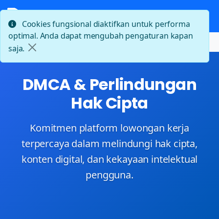
Cookies fungsional diaktifkan untuk performa
optimal. Anda dapat mengubah pengaturan kapan
Beranda
Kebijakan DMCA
saja.
DMCA & Perlindungan
Hak Cipta
Komitmen platform lowongan kerja
terpercaya dalam melindungi hak cipta,
konten digital, dan kekayaan intelektual
pengguna.