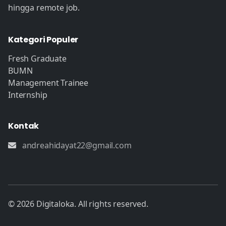
hingga remote job.
Kategori Populer
Fresh Graduate
BUMN
Management Trainee
Internship
Kontak
andreahidayat22@gmail.com
© 2026 Digitaloka. All rights reserved.