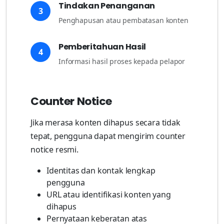
Tindakan Penanganan
3
Penghapusan atau pembatasan konten
Pemberitahuan Hasil
4
Informasi hasil proses kepada pelapor
Counter Notice
Jika merasa konten dihapus secara tidak
tepat, pengguna dapat mengirim counter
notice resmi.
Identitas dan kontak lengkap
pengguna
URL atau identifikasi konten yang
dihapus
Pernyataan keberatan atas