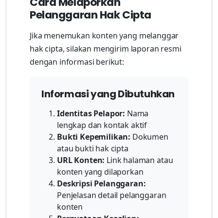
Cara Melaporkan
Pelanggaran Hak Cipta
Jika menemukan konten yang melanggar
hak cipta, silakan mengirim laporan resmi
dengan informasi berikut:
Informasi yang Dibutuhkan
Identitas Pelapor:
Nama
lengkap dan kontak aktif
Bukti Kepemilikan:
Dokumen
atau bukti hak cipta
URL Konten:
Link halaman atau
konten yang dilaporkan
Deskripsi Pelanggaran:
Penjelasan detail pelanggaran
konten