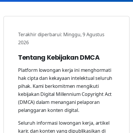
Terakhir diperbarui: Minggu, 9 Agustus
2026
Tentang Kebijakan DMCA
Platform lowongan kerja ini menghormati
hak cipta dan kekayaan intelektual seluruh
pihak. Kami berkomitmen mengikuti
kebijakan Digital Millennium Copyright Act
(DMCA) dalam menangani pelaporan
pelanggaran konten digital.
Seluruh informasi lowongan kerja, artikel
karir, dan konten yang dipublikasikan di