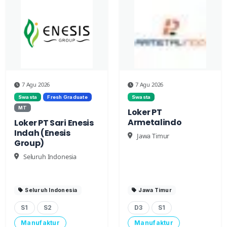
7 Agu 2026
7 Agu 2026
Swasta
Fresh Graduate
Swasta
MT
Loker PT
Armetalindo
Loker PT Sari Enesis
Indah (Enesis
Jawa Timur
Group)
Seluruh Indonesia
Seluruh Indonesia
Jawa Timur
S1
S2
D3
S1
Manufaktur
Manufaktur