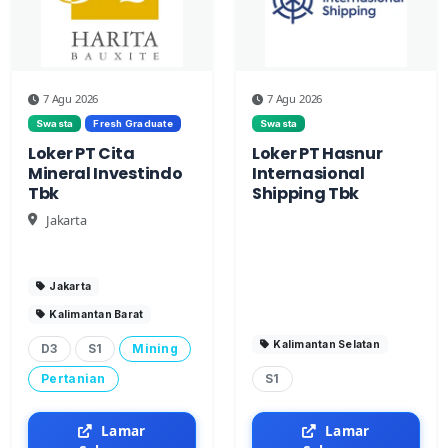
7 Agu 2026
7 Agu 2026
Swasta
Fresh Graduate
Swasta
Loker PT Cita
Loker PT Hasnur
Mineral Investindo
Internasional
Tbk
Shipping Tbk
Jakarta
Jakarta
Kalimantan Barat
Kalimantan Selatan
D3
S1
Mining
Pertanian
S1
Lamar
Lamar