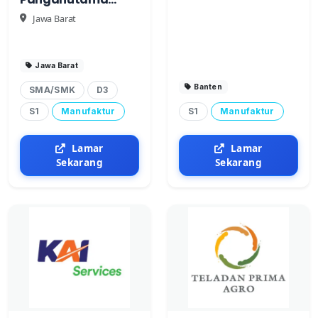
(Cimory Group)
Jawa Barat
Jawa Barat
Banten
SMA/SMK
D3
S1
Manufaktur
S1
Manufaktur
Lamar
Lamar
Sekarang
Sekarang