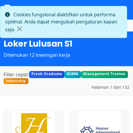
Cookies fungsional diaktifkan untuk performa
optimal. Anda dapat mengubah pengaturan kapan
Beranda
Loker Lulusan S1
saja.
Loker Lulusan S1
Ditemukan 12 lowongan kerja
Filter cepat:
Fresh Graduate
BUMN
Management Trainee
Internship
Halaman 1 dari 152