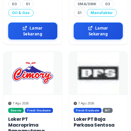
D3
S1
SMA/SMK
D3
Oil & Gas
S1
Manufaktur
Lamar
Lamar
Sekarang
Sekarang
7 Agu 2026
7 Agu 2026
Swasta
Fresh Graduate
Fresh Graduate
MT
Loker PT
Loker PT Baja
Macroprima
Perkasa Sentosa
Panganutama