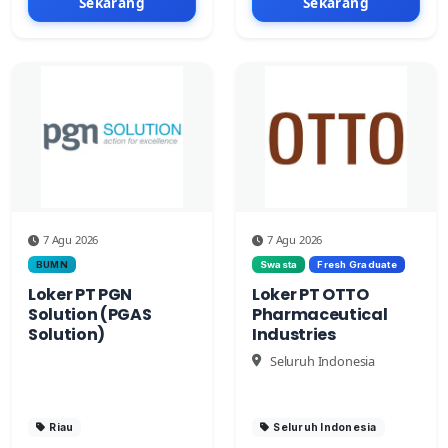
Sekarang
Sekarang
7 Agu 2026
7 Agu 2026
BUMN
Swasta
Fresh Graduate
Loker PT PGN
Loker PT OTTO
Solution (PGAS
Pharmaceutical
Solution)
Industries
Seluruh Indonesia
Riau
Seluruh Indonesia