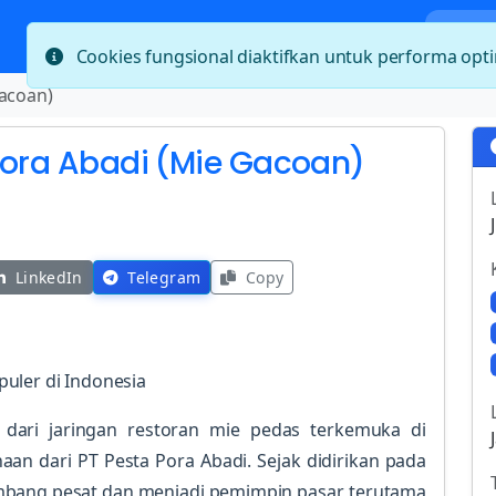
Bera
Cookies fungsional diaktifkan untuk performa op
Gacoan)
 Pora Abadi (Mie Gacoan)
LinkedIn
Telegram
Copy
uler di Indonesia
ari jaringan restoran mie pedas terkemuka di
an dari PT Pesta Pora Abadi. Sejak didirikan pada
mbang pesat dan menjadi pemimpin pasar, terutama