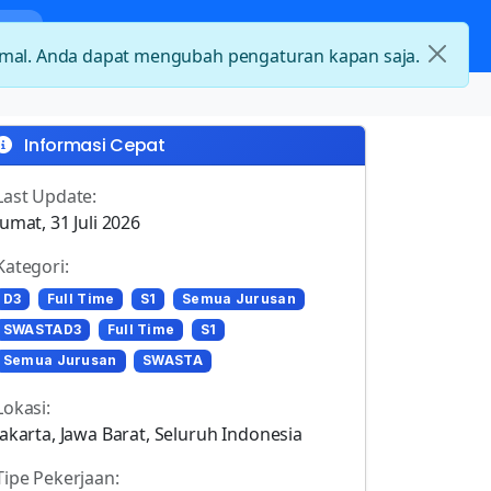
nda
Kategori Loker
Kontak
timal. Anda dapat mengubah pengaturan kapan saja.
Informasi Cepat
Last Update:
Jumat, 31 Juli 2026
Kategori:
D3
Full Time
S1
Semua Jurusan
SWASTAD3
Full Time
S1
Semua Jurusan
SWASTA
Lokasi:
Jakarta, Jawa Barat, Seluruh Indonesia
Tipe Pekerjaan: