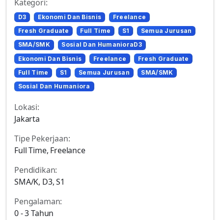
Kategori:
D3
Ekonomi Dan Bisnis
Freelance
Fresh Graduate
Full Time
S1
Semua Jurusan
SMA/SMK
Sosial Dan HumanioraD3
Ekonomi Dan Bisnis
Freelance
Fresh Graduate
Full Time
S1
Semua Jurusan
SMA/SMK
Sosial Dan Humaniora
Lokasi:
Jakarta
Tipe Pekerjaan:
Full Time, Freelance
Pendidikan:
SMA/K, D3, S1
Pengalaman:
0 - 3 Tahun