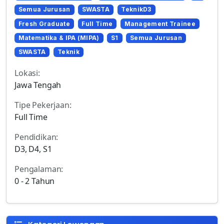
Semua Jurusan
SWASTA
TeknikD3
Fresh Graduate
Full Time
Management Trainee
Matematika & IPA (MIPA)
S1
Semua Jurusan
SWASTA
Teknik
Lokasi:
Jawa Tengah
Tipe Pekerjaan:
Full Time
Pendidikan:
D3, D4, S1
Pengalaman:
0 - 2 Tahun