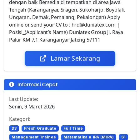
dengan baik Bersedia di tempatkan di area Jawa
Tengah (Karanganyar, Sragen, Sukoharjo, Boyolali,
Ungaran, Demak, Pemalang, Pekalongan) Apply
online or send your CV to : hrd@duniatex.com |
Posisi_(Applicant’s Name) Duniatex Group Jl. Raya
Palur KM 7,1 Karanganyar Jateng 57111
Lamar Sekarang
Informasi Cepat
Last Update:
Senin, 9 Maret 2026
Kategori:
D3
Fresh Graduate
Full Time
Management Trainee
Matematika & IPA (MIPA)
S1