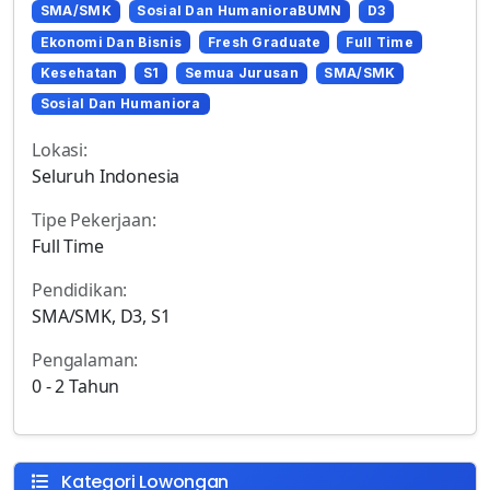
SMA/SMK
Sosial Dan HumanioraBUMN
D3
Ekonomi Dan Bisnis
Fresh Graduate
Full Time
Kesehatan
S1
Semua Jurusan
SMA/SMK
Sosial Dan Humaniora
Lokasi:
Seluruh Indonesia
Tipe Pekerjaan:
Full Time
Pendidikan:
SMA/SMK, D3, S1
Pengalaman:
0 - 2 Tahun
Kategori Lowongan