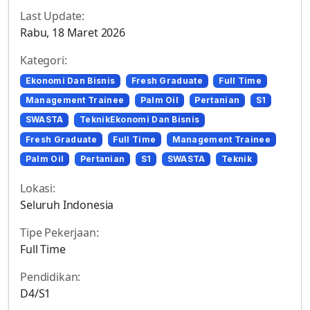
Last Update:
Rabu, 18 Maret 2026
Kategori:
Ekonomi Dan Bisnis
Fresh Graduate
Full Time
Management Trainee
Palm Oil
Pertanian
S1
SWASTA
TeknikEkonomi Dan Bisnis
Fresh Graduate
Full Time
Management Trainee
Palm Oil
Pertanian
S1
SWASTA
Teknik
Lokasi:
Seluruh Indonesia
Tipe Pekerjaan:
Full Time
Pendidikan:
D4/S1