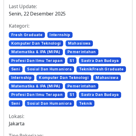
Last Update:
Senin, 22 Desember 2025
Kategori:
Fresh Graduate
Internship
Komputer Dan Teknologi
Mahasiswa
Matematika & IPA (MIPA)
Pemerintahan
Profesi Dan Ilmu Terapan
S1
Sastra Dan Budaya
Seni
Sosial Dan Humaniora
TeknikFresh Graduate
Internship
Komputer Dan Teknologi
Mahasiswa
Matematika & IPA (MIPA)
Pemerintahan
Profesi Dan Ilmu Terapan
S1
Sastra Dan Budaya
Seni
Sosial Dan Humaniora
Teknik
Lokasi:
Jakarta
Tipe Pekerjaan: