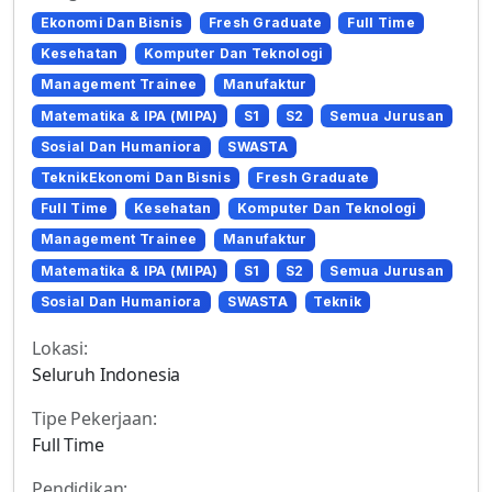
Ekonomi Dan Bisnis
Fresh Graduate
Full Time
Kesehatan
Komputer Dan Teknologi
Management Trainee
Manufaktur
Matematika & IPA (MIPA)
S1
S2
Semua Jurusan
Sosial Dan Humaniora
SWASTA
TeknikEkonomi Dan Bisnis
Fresh Graduate
Full Time
Kesehatan
Komputer Dan Teknologi
Management Trainee
Manufaktur
Matematika & IPA (MIPA)
S1
S2
Semua Jurusan
Sosial Dan Humaniora
SWASTA
Teknik
Lokasi:
Seluruh Indonesia
Tipe Pekerjaan:
Full Time
Pendidikan: