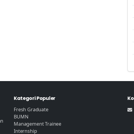
Kategori Populer
Ko
Fresh Graduate
BUMN
an
Management Trainee
Internship