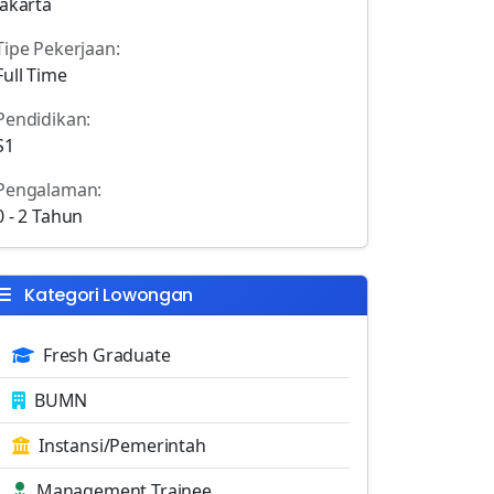
Jakarta
Tipe Pekerjaan:
Full Time
Pendidikan:
S1
Pengalaman:
0 - 2 Tahun
Kategori Lowongan
Fresh Graduate
BUMN
Instansi/Pemerintah
Management Trainee