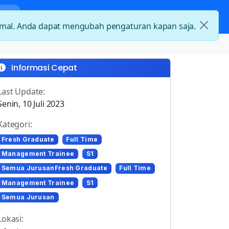
nda
Kategori Loker
Kontak
timal. Anda dapat mengubah pengaturan kapan saja.
Informasi Cepat
Last Update:
Senin, 10 Juli 2023
Kategori:
Fresh Graduate
Full Time
Management Trainee
S1
Semua JurusanFresh Graduate
Full Time
Management Trainee
S1
Semua Jurusan
Lokasi: