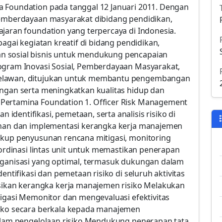
a Foundation pada tanggal 12 Januari 2011. Dengan
pemberdayaan masyarakat dibidang pendidikan,
jaran foundation yang terpercaya di Indonesia.
bagai kegiatan kreatif di bidang pendidikan,
n sosial bisnis untuk mendukung pencapaian
ogram Inovasi Sosial, Pemberdayaan Masyarakat,
Relawan, ditujukan untuk membantu pengembangan
ungan serta meningkatkan kualitas hidup dan
Pertamina Foundation 1. Officer Risk Management
dentifikasi, pemetaan, serta analisis risiko di
sunan dan implementasi kerangka kerja manajemen
akup penyusunan rencana mitigasi, monitoring
koordinasi lintas unit untuk memastikan penerapan
rganisasi yang optimal, termasuk dukungan dalam
entifikasi dan pemetaan risiko di seluruh aktivitas
kan kerangka kerja manajemen risiko Melakukan
tigasi Memonitor dan mengevaluasi efektivitas
siko secara berkala kepada manajemen
dalam pengelolaan risiko Mendukung penerapan tata