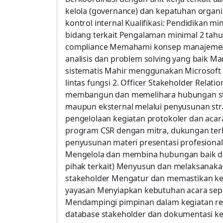
kelola (governance) dan kepatuhan organi
kontrol internal Kualifikasi: Pendidikan 
bidang terkait Pengalaman minimal 2 tahu
compliance Memahami konsep manajemen r
analisis dan problem solving yang baik 
sistematis Mahir menggunakan Microsoft E
lintas fungsi 2. Officer Stakeholder Rela
membangun dan memelihara hubungan str
maupun eksternal melalui penyusunan stra
pengelolaan kegiatan protokoler dan acar
program CSR dengan mitra, dukungan terha
penyusunan materi presentasi profesional 
Mengelola dan membina hubungan baik deng
pihak terkait) Menyusun dan melaksanaka
stakeholder Mengatur dan memastikan kel
yayasan Menyiapkan kebutuhan acara sepe
Mendampingi pimpinan dalam kegiatan re
database stakeholder dan dokumentasi keg