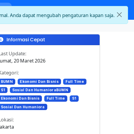
nda
Kategori Loker
Kontak
timal. Anda dapat mengubah pengaturan kapan saja.
Informasi Cepat
Last Update:
Jumat, 20 Maret 2026
Kategori:
BUMN
Ekonomi Dan Bisnis
Full Time
S1
Sosial Dan HumanioraBUMN
Ekonomi Dan Bisnis
Full Time
S1
Sosial Dan Humaniora
Lokasi:
Jakarta