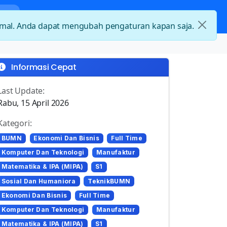
nda
Kategori Loker
Kontak
timal. Anda dapat mengubah pengaturan kapan saja.
Informasi Cepat
Last Update:
Rabu, 15 April 2026
Kategori:
BUMN
Ekonomi Dan Bisnis
Full Time
Komputer Dan Teknologi
Manufaktur
Matematika & IPA (MIPA)
S1
Sosial Dan Humaniora
TeknikBUMN
Ekonomi Dan Bisnis
Full Time
Komputer Dan Teknologi
Manufaktur
Matematika & IPA (MIPA)
S1