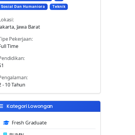
Sosial Dan Humaniora
Teknik
Lokasi:
Jakarta, Jawa Barat
Tipe Pekerjaan:
Full Time
Pendidikan:
S1
Pengalaman:
2 - 10 Tahun
Kategori Lowongan
Fresh Graduate
BUMN