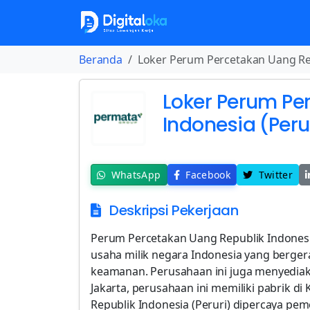
Beranda
Loker Perum Percetakan Uang Rep
Loker Perum Pe
Indonesia (Peru
WhatsApp
Facebook
Twitter
Deskripsi Pekerjaan
Perum Percetakan Uang Republik Indonesia atau biasa disingkat menjadi Peruri adalah badan usaha milik negara Indonesia yang bergerak di bidang percetakan uang dan dokumen keamanan. Perusahaan ini juga menyediakan jasa keamanan digital. Selain kantor pusat di Jakarta, perusahaan ini memiliki pabrik di Karawang. Perusahaan Umum Percetakan Uang Republik Indonesia (Peruri) dipercaya pemerintah sebagai satu-satunya perusahaan yang mencetak uang rupiah serta dokumen penting lainnya milik negara. Kompetensi utama sebagai penjamin keaslian melekat di setiap produk yang dihasilkan oleh Perusahaan sehingga memberikan rasa aman bagi masyarakat. Seiring dengan perkembangan teknologi, Peruri terus berkomitmen untuk menghasilkan produk berkualitas dengan fitur sekuriti termutakhir. 1. Head of Policy and Transformation Job Description Kepemimpinan Regulasi: Bertindak sebagai penasihat hukum dan kebijakan utama bagi tim eksekutif, memberikan panduan strategis mengenai semua hal terkait transformasi kesehatan digital dan peraturan nasional. Transformasi Kebijakan: Memimpin pengembangan dan modernisasi kerangka hukum dan kebijakan yang mengatur ekosistem SATUSEHAT, memastikan bahwa kerangka tersebut mendukung inovasi sambil mempertahankan kepatuhan yang ketat. Privasi & Kepatuhan Data: Mengawasi implementasi standar perlindungan data nasional (UU PDP) di seluruh lini produk, memastikan bahwa data kesehatan warga negara dikelola dengan integritas hukum tertinggi. Penyusunan & Peninjauan Hukum: Mengelola penyusunan dan peninjauan kontrak kompleks, Nota Kesepahaman (MoU), dan peraturan pemerintah (Permenkes/PP) yang diperlukan untuk integrasi kesehatan digital. Advokasi & Hubungan Pemangku Kepentingan: Mewakili INA Digital Health dalam diskusi tingkat tinggi dengan Kementerian Kesehatan, BSSN, dan badan pengatur lainnya untuk mengadvokasi perubahan kebijakan yang mempercepat transformasi digital. Kerangka Tata Kelola: Merancang dan mengimplementasikan struktur tata kelola internal organisasi, termasuk pemantauan kepatuhan, pedoman etika, dan protokol manajemen risiko. Transformasi Strategis: Mengawasi unit “Transformasi” untuk memastikan bahwa perubahan teknologi disertai dengan perubahan yang diperlukan dalam kebijakan, perilaku organisasi, dan kepercayaan publik. Mitigasi Risiko Hukum: Secara proaktif mengidentifikasi risiko hukum dan peraturan dalam siklus hidup pengembangan produk dan memberikan solusi yang dapat ditindaklanjuti untuk mengurangi potensi kewajiban. Sinergi Lintas Fungsi: Berkolaborasi dengan Head of Data, CTO, dan Product Leads untuk memastikan bahwa perkembangan teknis memiliki dasar hukum yang kuat dan selaras dengan peta jalan kesehatan nasional. Mentorship Tim: Memimpin dan mengembangkan tim spesialis hukum dan analis kebijakan berkinerja tinggi, membina budaya keunggulan dan layanan yang digerakkan oleh misi. Requirements Gelar Sarjana atau Magister Hukum dari institusi terkemuka, dengan spesialisasi Hukum Siber, Hukum Kesehatan, atau Kebijakan Publik menjadi nilai tambah yang signifikan Minimal 10 tahun pengalaman profesional di bidang penasihat hukum, urusan regulasi, atau kebijakan publik, dengan setidaknya 5 tahun dalam peran kepemimpinan senior Pengalaman luas di sektor teknologi atau kesehatan, dengan pemahaman mendalam tentang Undang-Undang Informasi dan Transaksi Elektronik (ITE) dan Undang-Undang Perlindungan Data Pribadi (PDP) Indonesia Rekam jejak yang terbukti dalam menyusun, meninjau, dan menegosiasikan kerangka hukum yang kompleks, peraturan pemerintah, atau perjanjian antar lembaga Kemampuan luar biasa untuk menerjemahkan tujuan transformasi digital nasional tingkat tinggi menjadi kebijakan hukum dan Standard Operating Procedures (SOP) yang dapat diimplementasikan Keterampilan manajemen pemangku kepentingan yang kuat, dengan kemampuan untuk memengaruhi dan berkolaborasi dengan kementerian pemerintah, badan pengatur, dan organisasi internasional Kemahiran tingkat lanjut dalam Bahasa Indonesia dan Bahasa Inggris, khususnya untuk penyusunan hukum dan negosiasi tingkat tinggi Pemahaman mendalam tentang aspek “transformasi”—mengubah pola pikir organisasi atau nasional melalui kebijakan dan tata kelola Pemikiran kritis yang sangat baik, penilaian etis, dan kemampuan untuk menavigasi lingkungan regulasi yang sangat ambigu ⁠2. Head of Operations Job Description Memimpin dan merancang strategi implementasi komprehensif untuk program kesehatan digital, termasuk koordinasi dengan mitra industri, profesional kesehat