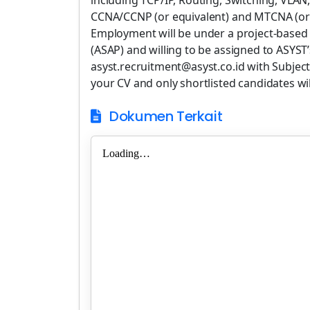
including TCP/IP, Routing, Switching, VLAN
CCNA/CCNP (or equivalent) and MTCNA (or e
Employment will be under a project-based c
(ASAP) and willing to be assigned to ASYST’s
asyst.recruitment@asyst.co.id with Subjec
your CV and only shortlisted candidates wi
Dokumen Terkait