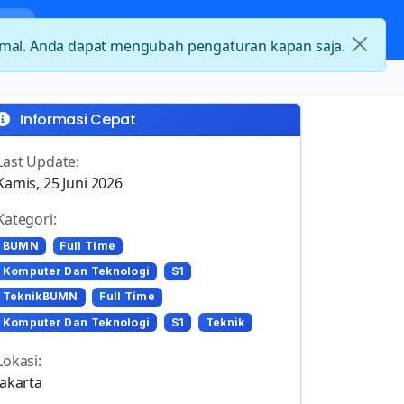
nda
Kategori Loker
Kontak
timal. Anda dapat mengubah pengaturan kapan saja.
Informasi Cepat
Last Update:
Kamis, 25 Juni 2026
Kategori:
BUMN
Full Time
Komputer Dan Teknologi
S1
TeknikBUMN
Full Time
Komputer Dan Teknologi
S1
Teknik
Lokasi:
Jakarta