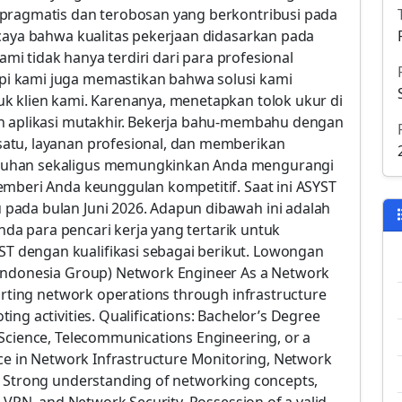
 pragmatis dan terobosan yang berkontribusi pada
rcaya bahwa kualitas pekerjaan didasarkan pada
kami tidak hanya terdiri dari para profesional
i kami juga memastikan bahwa solusi kami
k klien kami. Karenanya, menetapkan tolok ukur di
an aplikasi mutakhir. Bekerja bahu-membahu dengan
atu, layanan profesional, dan memberikan
tuhan sekaligus memungkinkan Anda mengurangi
emberi Anda keunggulan kompetitif. Saat ini ASYST
pada bulan Juni 2026. Adapun dibawah ini adalah
Anda para pencari kerja yang tertarik untuk
 dengan kualifikasi sebagai berikut. Lowongan
 Indonesia Group) Network Engineer As a Network
porting network operations through infrastructure
ng activities. Qualifications: Bachelor’s Degree
Science, Telecommunications Engineering, or a
nce in Network Infrastructure Monitoring, Network
. Strong understanding of networking concepts,