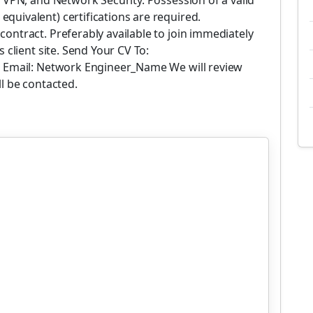
, VPN, and Network Security. Possession of a valid
quivalent) certifications are required.
ontract. Preferably available to join immediately
 client site. Send Your CV To:
t Email: Network Engineer_Name We will review
ll be contacted.