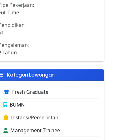
Tipe Pekerjaan:
Full Time
Pendidikan:
S1
Pengalaman:
2 Tahun
Kategori Lowongan
Fresh Graduate
BUMN
Instansi/Pemerintah
Management Trainee