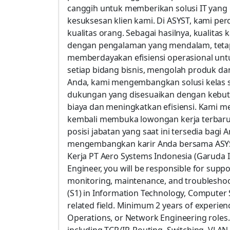
canggih untuk memberikan solusi IT yang
kesuksesan klien kami. Di ASYST, kami pe
kualitas orang. Sebagai hasilnya, kualitas 
dengan pengalaman yang mendalam, tetap
memberdayakan efisiensi operasional untu
setiap bidang bisnis, mengolah produk d
Anda, kami mengembangkan solusi kelas s
dukungan yang disesuaikan dengan kebu
biaya dan meningkatkan efisiensi. Kami m
kembali membuka lowongan kerja terbaru 
posisi jabatan yang saat ini tersedia bagi 
mengembangkan karir Anda bersama ASYST
Kerja PT Aero Systems Indonesia (Garuda
Engineer, you will be responsible for sup
monitoring, maintenance, and troubleshooti
(S1) in Information Technology, Computer 
related field. Minimum 2 years of experie
Operations, or Network Engineering roles