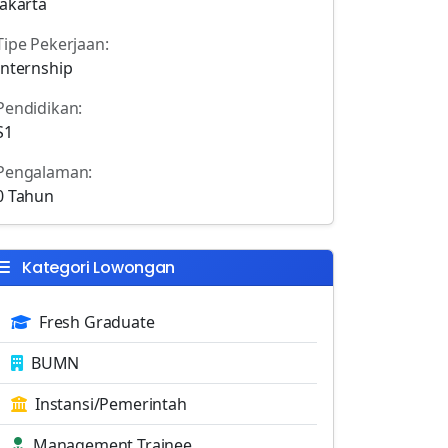
Jakarta
Tipe Pekerjaan:
Internship
Pendidikan:
S1
Pengalaman:
0 Tahun
Kategori Lowongan
Fresh Graduate
BUMN
Instansi/Pemerintah
Management Trainee