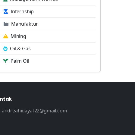
Internship
Manufaktur
Mining
Oil & Gas
Palm Oil
ntak
andreahidayat22@gmail.com