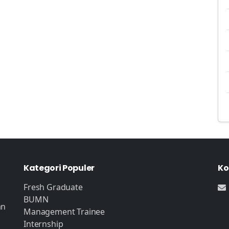
Kategori Populer
Ko
Fresh Graduate
BUMN
an
Management Trainee
Internship