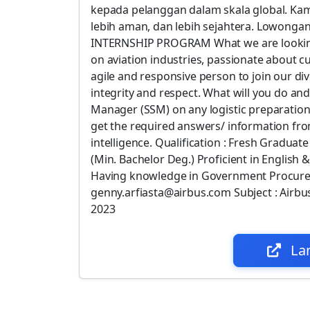
kepada pelanggan dalam skala global. Kam
lebih aman, dan lebih sejahtera. Lowongan
INTERNSHIP PROGRAM What we are looking 
on aviation industries, passionate about c
agile and responsive person to join our d
integrity and respect. What will you do an
Manager (SSM) on any logistic preparatio
get the required answers/ information fr
intelligence. Qualification : Fresh Gradua
(Min. Bachelor Deg.) Proficient in English 
Having knowledge in Government Procurem
genny.arfiasta@airbus.com Subject : Airbu
2023
La