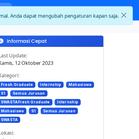
nda
Kategori Loker
Kontak
timal. Anda dapat mengubah pengaturan kapan saja.
Informasi Cepat
Last Update:
Kamis, 12 Oktober 2023
Kategori:
Fresh Graduate
Internship
Mahasiswa
S1
Semua Jurusan
SWASTAFresh Graduate
Internship
Mahasiswa
S1
Semua Jurusan
SWASTA
Lokasi: