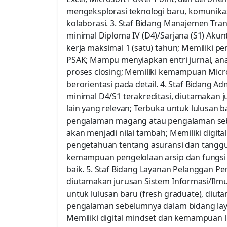
mengeksplorasi teknologi baru, komunikas
kolaborasi. 3. Staf Bidang Manajemen Trans
minimal Diploma IV (D4)/Sarjana (S1) Aku
kerja maksimal 1 (satu) tahun; Memiliki
PSAK; Mampu menyiapkan entri jurnal, ana
proses closing; Memiliki kemampuan Micros
berorientasi pada detail. 4. Staf Bidang 
minimal D4/S1 terakreditasi, diutamakan 
lain yang relevan; Terbuka untuk lulusan 
pengalaman magang atau pengalaman seb
akan menjadi nilai tambah; Memiliki digita
pengetahuan tentang asuransi dan tanggun
kemampuan pengelolaan arsip dan fungsi
baik. 5. Staf Bidang Layanan Pelanggan Per
diutamakan jurusan Sistem Informasi/Ilmu
untuk lulusan baru (fresh graduate), di
pengalaman sebelumnya dalam bidang lay
Memiliki digital mindset dan kemampuan l