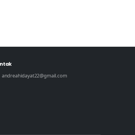
ntak
andreahidayat22@gmail.com