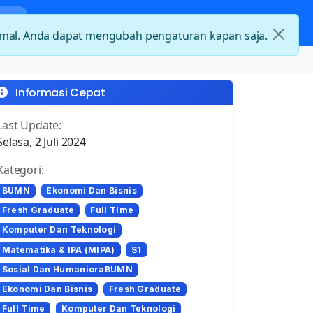
nda
Kategori Loker
Kontak
timal. Anda dapat mengubah pengaturan kapan saja.
Informasi Cepat
Last Update:
Selasa, 2 Juli 2024
Kategori:
BUMN
Ekonomi Dan Bisnis
Fresh Graduate
Full Time
Komputer Dan Teknologi
Matematika & IPA (MIPA)
S1
Sosial Dan HumanioraBUMN
Ekonomi Dan Bisnis
Fresh Graduate
Full Time
Komputer Dan Teknologi