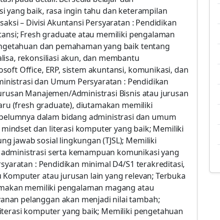
i yang baik, rasa ingin tahu dan keterampilan
aksi – Divisi Akuntansi Persyaratan : Pendidikan
ntansi; Fresh graduate atau memiliki pengalaman
 pengetahuan dan pemahaman yang baik tentang
lisa, rekonsiliasi akun, dan membantu
oft Office, ERP, sistem akuntansi, komunikasi, dan
Administrasi dan Umum Persyaratan : Pendidikan
jurusan Manajemen/Administrasi Bisnis atau jurusan
baru (fresh graduate), diutamakan memiliki
elumnya dalam bidang administrasi dan umum
l mindset dan literasi komputer yang baik; Memiliki
g jawab sosial lingkungan (TJSL); Memiliki
 administrasi serta kemampuan komunikasi yang
syaratan : Pendidikan minimal D4/S1 terakreditasi,
 Komputer atau jurusan lain yang relevan; Terbuka
utamakan memiliki pengalaman magang atau
anan pelanggan akan menjadi nilai tambah;
iterasi komputer yang baik; Memiliki pengetahuan