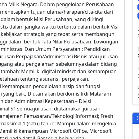
aha Milik Negara. Dalam pengelolaan Perusahaan
 menetapkan tujuan utama/harapan/cita-cita dari
 dalam bentuk Misi Perusahaan, yang diiringi
tis dalam jangka waktu tertentu dalam bentuk Visi
kebijakan strategis yang tepat serta membangun
inggi dalam bentuk Tata Nilai Perusahaan. Lowongan
Administrasi Dan Umum Persyaratan : Pendidikan
urusan Perpajakan/Administrasi Bisnis atau jurusan
 magang atau pengalaman sebelumnya dalam bidang
i tambah; Memiliki digital mindset dan kemampuan
getahuan tentang asuransi, perpajakan,
i kemampuan pengelolaan arsip dan fungsi
 yang baik; Diutamakan berdomisili di Mataram
n dan Administrasi Kepesertaan – Divisi
imal S1 semua jurusan, diutamakan jurusan
anajemen Pemasaran/Teknologi Informasi; Fresh
 maksimal 1 (satu) tahun; Mampu dalam mengelola
Memiliki kemampuan Microsoft Office, Microsoft
asi pada detail. Bersedia belajar dan