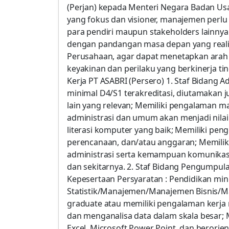
(Perjan) kepada Menteri Negara Badan Us
yang fokus dan visioner, manajemen perlu
para pendiri maupun stakeholders lainnya
dengan pandangan masa depan yang realis
Perusahaan, agar dapat menetapkan arah 
keyakinan dan perilaku yang berkinerja t
Kerja PT ASABRI (Persero) 1. Staf Bidang 
minimal D4/S1 terakreditasi, diutamakan j
lain yang relevan; Memiliki pengalaman
administrasi dan umum akan menjadi nila
literasi komputer yang baik; Memiliki pen
perencanaan, dan/atau anggaran; Memilik
administrasi serta kemampuan komunikasi
dan sekitarnya. 2. Staf Bidang Pengumpula
Kepesertaan Persyaratan : Pendidikan min
Statistik/Manajemen/Manajemen Bisnis/M
graduate atau memiliki pengalaman kerja
dan menganalisa data dalam skala besar; 
Excel, Microsoft Power Point, dan berorient