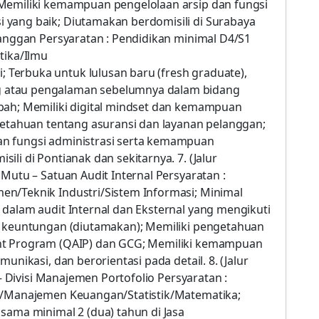
 Memiliki kemampuan pengelolaan arsip dan fungsi
 yang baik; Diutamakan berdomisili di Surabaya
langgan Persyaratan : Pendidikan minimal D4/S1
tika/Ilmu
Terbuka untuk lulusan baru (fresh graduate),
 atau pengalaman sebelumnya dalam bidang
bah; Memiliki digital mindset dan kemampuan
ngetahuan tentang asuransi dan layanan pelanggan;
an fungsi administrasi serta kemampuan
li di Pontianak dan sekitarnya. 7. (Jalur
Mutu – Satuan Audit Internal Persyaratan :
n/Teknik Industri/Sistem Informasi; Minimal
 dalam audit Internal dan Eksternal yang mengikuti
n keuntungan (diutamakan); Memiliki pengetahuan
ent Program (QAIP) dan GCG; Memiliki kemampuan
unikasi, dan berorientasi pada detail. 8. (Jalur
 – Divisi Manajemen Portofolio Persyaratan :
si/Manajemen Keuangan/Statistik/Matematika;
sama minimal 2 (dua) tahun di Jasa