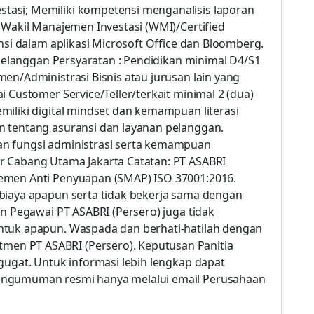
asi; Memiliki kompetensi menganalisis laporan
 Wakil Manajemen Investasi (WMI)/Certified
nsi dalam aplikasi Microsoft Office dan Bloomberg.
n Pelanggan Persyaratan : Pendidikan minimal D4/S1
en/Administrasi Bisnis atau jurusan lain yang
 Customer Service/Teller/terkait minimal 2 (dua)
miliki digital mindset dan kemampuan literasi
n tentang asuransi dan layanan pelanggan.
an fungsi administrasi serta kemampuan
r Cabang Utama Jakarta Catatan: PT ASABRI
emen Anti Penyuapan (SMAP) ISO 37001:2016.
biaya apapun serta tidak bekerja sama dengan
on Pegawai PT ASABRI (Persero) juga tidak
ntuk apapun. Waspada dan berhati-hatilah dengan
n PT ASABRI (Persero). Keputusan Panitia
gugat. Untuk informasi lebih lengkap dapat
engumuman resmi hanya melalui email Perusahaan