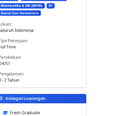
Matematika & IPA (MIPA)
S1
Sosial Dan Humaniora
Lokasi:
Seluruh Indonesia
Tipe Pekerjaan:
Full Time
Pendidikan:
D4/S1
Pengalaman:
0 - 2 Tahun
Kategori Lowongan
Fresh Graduate