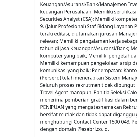
Keuangan/Asuransi/Bank/Manajemen Invest
keuangan Perusahaan; Memiliki sertifikasi
Securities Analyst (CSA); Memiliki kompete
9. (Jalur Profesional) Staf Bidang Layana
terakreditasi, diutamakan jurusan Manajem
relevan; Memiliki pengalaman kerja sebagai
tahun di Jasa Keuangan/Asuransi/Bank; Me
komputer yang baik; Memiliki pengetahua
Memiliki kemampuan pengelolaan arsip d
komunikasi yang baik; Penempatan: Kanto
(Persero) telah menerapkan Sistem Manaj
Seluruh proses rekrutmen tidak dipungut 
Travel Agent manapun. Panitia Seleksi Cal
menerima pemberian gratifikasi dalam be
PENIPUAN yang mengatasnamakan Rekrutme
bersifat mutlak dan tidak dapat diganggu 
menghubungi Contact Center 1500 043. P
dengan domain @asabri.co.id.