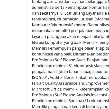
tentang asuransi dan layanan pelanggan;
administrasi serta kemampuan komunikasi
dan sekitarnya. 6. Staf Bidang Layanan Pe
terakreditasi, diutamakan jurusan Informa
Komputer/Akuntansi/Ekonomi/Komunikasi; 
diutamakan memiliki pengalaman magang
layanan pelanggan akan menjadi nilai tam
literasi komputer yang baik; Memiliki pe
Memiliki kemampuan pengelolaan arsip d
komunikasi yang baik; Diutamakan berdomisi
Profesional) Staf Bidang Audit Penjaminan 
Pendidikan minimal S1 Akuntansi/Manajeme
pengalaman 2 (dua) tahun sebagai auditor
ISO 9001, Auditor Bersertifikat merupaka
terkait Quality Assurance and Improvem
Microsoft Office, memiliki keterampilan kom
Profesional) Staf Bidang Analisis Investasi
Pendidikan minimal Sarjana (S1) Akuntan
Memiliki pengalaman kerja di bidang yang 