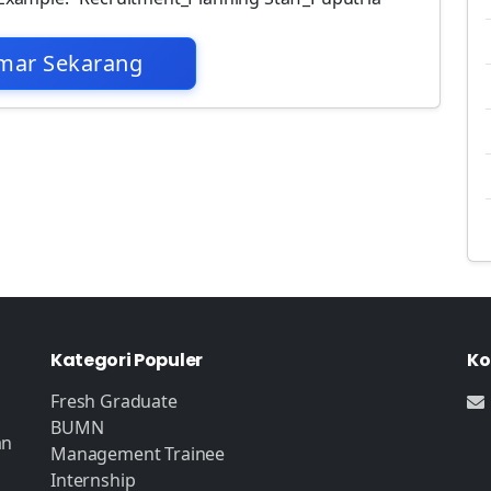
mar Sekarang
Kategori Populer
Ko
Fresh Graduate
BUMN
an
Management Trainee
Internship