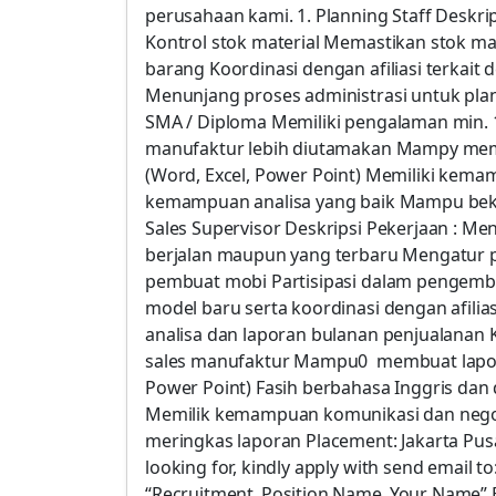
perusahaan kami. 1. Planning Staff Deskr
Kontrol stok material Memastikan stok m
barang Koordinasi dengan afiliasi terkai
Menunjang proses administrasi untuk plann
SMA / Diploma Memiliki pengalaman min. 
manufaktur lebih diutamakan Mampy mem
(Word, Excel, Power Point) Memiliki kema
kemampuan analisa yang baik Mampu beker
Sales Supervisor Deskripsi Pekerjaan : M
berjalan maupun yang terbaru Mengatur
pembuat mobi Partisipasi dalam pengem
model baru serta koordinasi dengan afili
analisa dan laporan bulanan penjualanan K
sales manufaktur Mampu0 membuat lapor
Power Point) Fasih berbahasa Inggris dan
Memilik kemampuan komunikasi dan negos
meringkas laporan Placement: Jakarta Pusat
looking for, kindly apply with send email 
“Recruitment_Position Name_Your Name” E