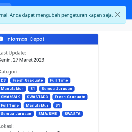
nda
Kategori Loker
Kontak
timal. Anda dapat mengubah pengaturan kapan saja.
Informasi Cepat
Last Update:
Senin, 27 Maret 2023
Kategori:
D3
Fresh Graduate
Full Time
Manufaktur
S1
Semua Jurusan
SMA/SMK
SWASTAD3
Fresh Graduate
Full Time
Manufaktur
S1
Semua Jurusan
SMA/SMK
SWASTA
Lokasi: