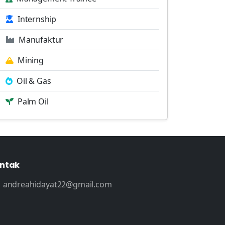
Internship
Manufaktur
Mining
Oil & Gas
Palm Oil
ntak
andreahidayat22@gmail.com