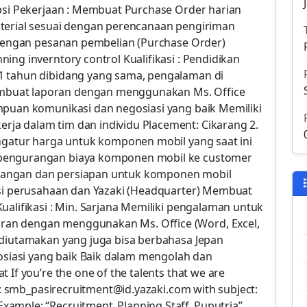
ipsi Pekerjaan : Membuat Purchase Order harian
aterial sesuai dengan perencanaan pengiriman
t dengan pesanan pembelian (Purchase Order)
ing inverntory control Kualifikasi : Pendidikan
1 tahun dibidang yang sama, pengalaman di
buat laporan dengan menggunakan Ms. Office
mpuan komunikasi dan negosiasi yang baik Memiliki
ja dalam tim dan individu Placement: Cikarang 2.
engatur harga untuk komponen mobil yang saat ini
 pengurangan biaya komponen mobil ke customer
bangan dan persiapan untuk komponen mobil
asi perusahaan dan Yazaki (Headquarter) Membuat
ualifikasi : Min. Sarjana Memiliki pengalaman untuk
an dengan menggunakan Ms. Office (Word, Excel,
 diutamakan yang juga bisa berbahasa Jepan
iasi yang baik Baik dalam mengolah dan
 If you’re the one of the talents that we are
to: smb_pasirecruitment@id.yazaki.com with subject:
xample: “Recruitment_Planning Staff_Puputria”