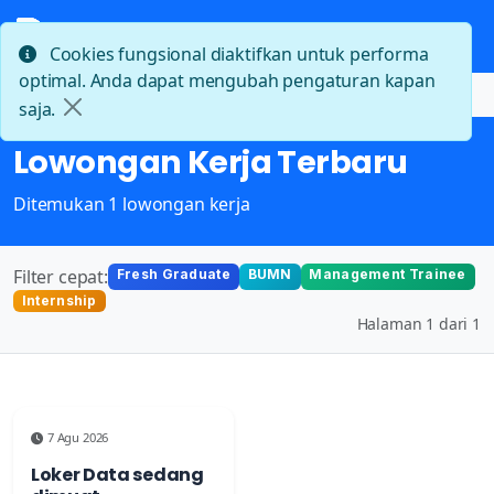
Cookies fungsional diaktifkan untuk performa
optimal. Anda dapat mengubah pengaturan kapan
Beranda
Lowongan Kerja Terbaru
saja.
Lowongan Kerja Terbaru
Ditemukan 1 lowongan kerja
Filter cepat:
Fresh Graduate
BUMN
Management Trainee
Internship
Halaman 1 dari 1
7 Agu 2026
Loker Data sedang