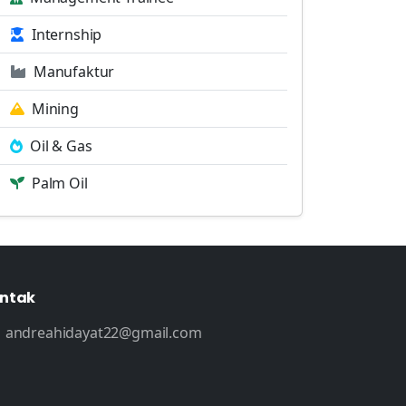
Internship
Manufaktur
Mining
Oil & Gas
Palm Oil
ntak
andreahidayat22@gmail.com