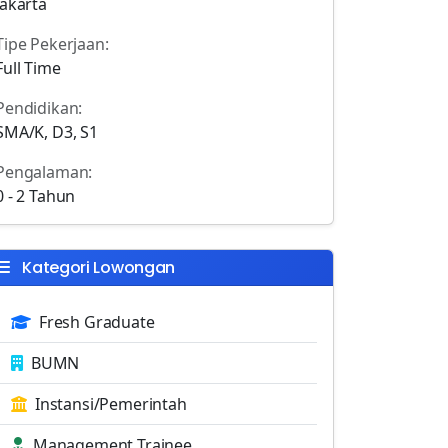
Jakarta
Tipe Pekerjaan:
Full Time
Pendidikan:
SMA/K, D3, S1
Pengalaman:
0 - 2 Tahun
Kategori Lowongan
Fresh Graduate
BUMN
Instansi/Pemerintah
Management Trainee