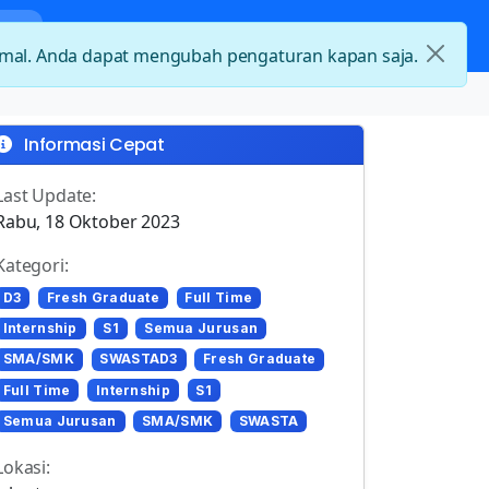
nda
Kategori Loker
Kontak
timal. Anda dapat mengubah pengaturan kapan saja.
Informasi Cepat
Last Update:
Rabu, 18 Oktober 2023
Kategori:
D3
Fresh Graduate
Full Time
Internship
S1
Semua Jurusan
SMA/SMK
SWASTAD3
Fresh Graduate
Full Time
Internship
S1
Semua Jurusan
SMA/SMK
SWASTA
Lokasi: