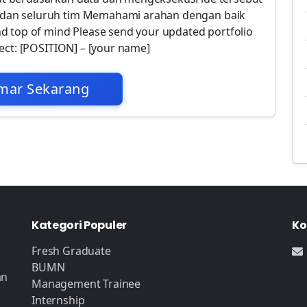
dan seluruh tim Memahami arahan dengan baik
d top of mind Please send your updated portfolio
ect: [POSITION] – [your name]
mar Sekarang
Kategori Populer
Ko
Fresh Graduate
BUMN
an
Management Trainee
Internship