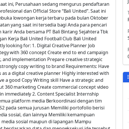
Saat ini, Perusahaan sedang mengurus pendaftaran
esional dan Official Store “Bali United”. Saat ini
embuka lowongan kerja terbaru pada bulan Oktober
atan yang saat ini tersedia bagi Anda para pencari
karir Anda bersama PT Bali Bintang Sejahtera Tbk
an Kerja Bali United Football Club Bali United
ly looking for: 1. Digital Creative Planner Job
ategy with 360 concept Create end to end campaign
, and implementation Prepare creative strategic
 strongly copy writing to brand Requirements: Have
 as a digital creative planner Highly interested with
ve a good Copy Writing skill Have a strategic and
out 360 marketing Create commercial concept video
n immediately 2. Content Specialist Internship
emua platform media Berkoordinasi dengan tim
/S2 pada semua jurusan Memiliki portofolio berisi
dia sosial, dan lainnya Memiliki kemampuan
 di media sosial maupun di lapangan Mampu
t berdasarkan data dan mengeksekusi ide tersebut