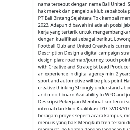
nama tersebut dengan nama Bali United. 
hak merek dan pengelola klub sepakbola prof
PT Bali Bintang Sejahtera Tbk kembali m
2023. Adapun dibawah ini adalah posisi jab
kerja yang tertarik untuk mengembangkan 
dengan kualifikasi sebagai berikut. Lowong
Football Club and United Creative is current
Description Design a digital campaign str
design plan: roadmap/journey, touch point
with Creative and Strategist Lead Produce
an experience in digital agency min. 2 years
sport and automotive will be plus point Ha
creative thinking Strongly understand ab
and mood board Availability to WFO and joi
Deskripsi Pekerjaan Membuat konten di s
internal dan klien Kualifikasi D1/D2/D3/S1
beragam proyek seperti acara kampus, me
menulis yang baik Mengikuti tren terkini
membuat ide konten dengan landasan kua