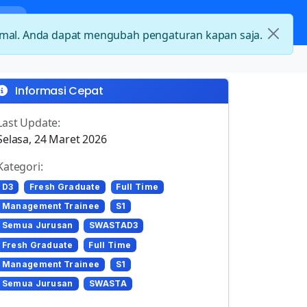
nda
Kategori Loker
Kontak
timal. Anda dapat mengubah pengaturan kapan saja.
Informasi Cepat
Last Update:
Selasa, 24 Maret 2026
Kategori:
D3
Fresh Graduate
Full Time
Management Trainee
S1
Semua Jurusan
SWASTAD3
Fresh Graduate
Full Time
Management Trainee
S1
Semua Jurusan
SWASTA