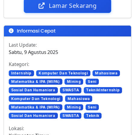
Lamar Sekarang
Informasi Cepat
Last Update:
Sabtu, 9 Agustus 2025
Kategori:
Internship
Komputer Dan Teknologi
Mahasiswa
Matematika & IPA (MIPA)
Mining
Seni
Sosial Dan Humaniora
SWASTA
TeknikInternship
Komputer Dan Teknologi
Mahasiswa
Matematika & IPA (MIPA)
Mining
Seni
Sosial Dan Humaniora
SWASTA
Teknik
Lokasi: