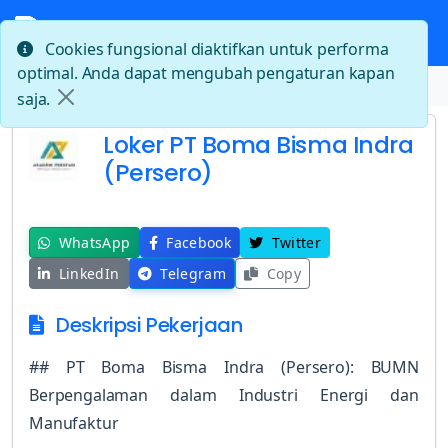
Cookies fungsional diaktifkan untuk performa
optimal. Anda dapat mengubah pengaturan kapan
Beranda
Loker PT Boma Bisma Indra (Persero)
saja.
Loker PT Boma Bisma Indra
(Persero)
WhatsApp
Facebook
Twitter
LinkedIn
Telegram
Copy
Deskripsi Pekerjaan
## PT Boma Bisma Indra (Persero): BUMN
Berpengalaman dalam Industri Energi dan
Manufaktur