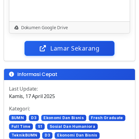
Dokumen Google Drive
Lamar Sekarang
Informasi Cepat
Last Update:
Kamis, 17 April 2025
Kategori:
BUMN
D3
Ekonomi Dan Bisnis
Fresh Graduate
Full Time
S1
Sosial Dan Humaniora
TeknikBUMN
D3
Ekonomi Dan Bisnis