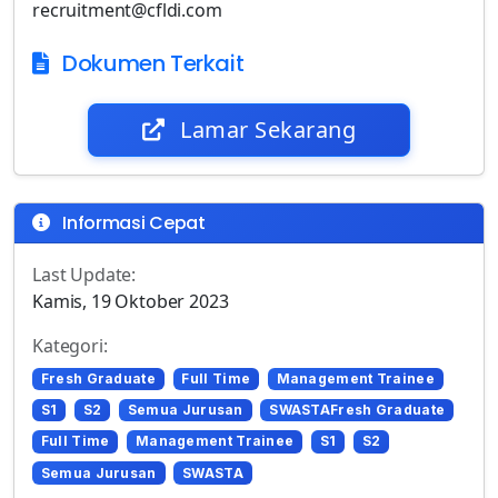
recruitment@cfldi.com
Dokumen Terkait
Lamar Sekarang
Informasi Cepat
Last Update:
Kamis, 19 Oktober 2023
Kategori:
Fresh Graduate
Full Time
Management Trainee
S1
S2
Semua Jurusan
SWASTAFresh Graduate
Full Time
Management Trainee
S1
S2
Semua Jurusan
SWASTA