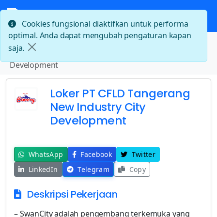
Cookies fungsional diaktifkan untuk performa
optimal. Anda dapat mengubah pengaturan kapan
Beranda
saja.
Loker PT CFLD Tangerang New Industry City
Development
Loker PT CFLD Tangerang
New Industry City
Development
WhatsApp
Facebook
Twitter
LinkedIn
Telegram
Copy
Deskripsi Pekerjaan
– SwanCity adalah pengembang terkemuka yang