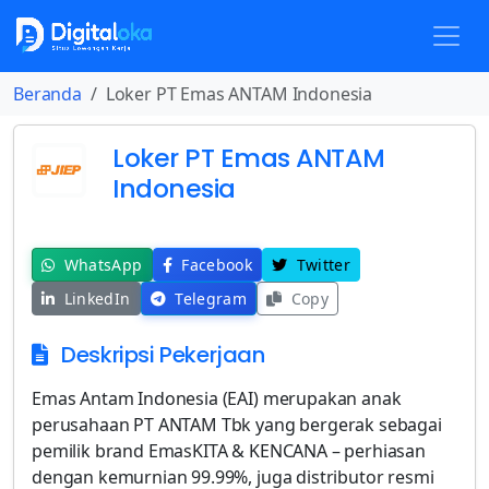
Beranda
Loker PT Emas ANTAM Indonesia
Loker PT Emas ANTAM
Indonesia
WhatsApp
Facebook
Twitter
LinkedIn
Telegram
Copy
Deskripsi Pekerjaan
Emas Antam Indonesia (EAI) merupakan anak
perusahaan PT ANTAM Tbk yang bergerak sebagai
pemilik brand EmasKITA & KENCANA – perhiasan
dengan kemurnian 99.99%, juga distributor resmi