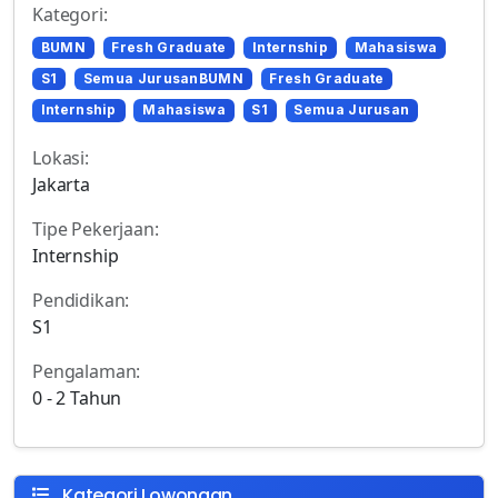
Kategori:
BUMN
Fresh Graduate
Internship
Mahasiswa
S1
Semua JurusanBUMN
Fresh Graduate
Internship
Mahasiswa
S1
Semua Jurusan
Lokasi:
Jakarta
Tipe Pekerjaan:
Internship
Pendidikan:
S1
Pengalaman:
0 - 2 Tahun
Kategori Lowongan