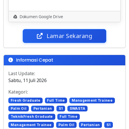
Dokumen Google Drive
Lamar Sekarang
Informasi Cepat
Last Update:
Sabtu, 11 Juli 2026
Kategori:
Fresh Graduate
Full Time
Management Trainee
Palm Oil
Pertanian
S1
SWASTA
TeknikFresh Graduate
Full Time
Management Trainee
Palm Oil
Pertanian
S1