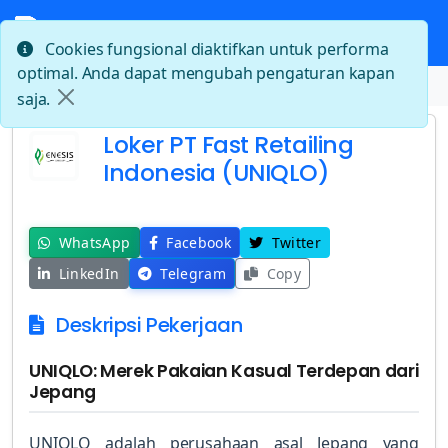
Cookies fungsional diaktifkan untuk performa
optimal. Anda dapat mengubah pengaturan kapan
Beranda
Loker PT Fast Retailing Indonesia (UNIQLO)
saja.
Loker PT Fast Retailing
Indonesia (UNIQLO)
WhatsApp
Facebook
Twitter
LinkedIn
Telegram
Copy
Deskripsi Pekerjaan
UNIQLO: Merek Pakaian Kasual Terdepan dari
Jepang
UNIQLO adalah perusahaan asal Jepang yang