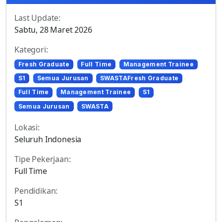
Last Update:
Sabtu, 28 Maret 2026
Kategori:
Fresh Graduate
Full Time
Management Trainee
S1
Semua Jurusan
SWASTAFresh Graduate
Full Time
Management Trainee
S1
Semua Jurusan
SWASTA
Lokasi:
Seluruh Indonesia
Tipe Pekerjaan:
Full Time
Pendidikan:
S1