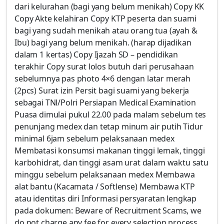
dari kelurahan (bagi yang belum menikah) Copy KK
Copy Akte kelahiran Copy KTP peserta dan suami
bagi yang sudah menikah atau orang tua (ayah &
Ibu) bagi yang belum menikah. (harap dijadikan
dalam 1 kertas) Copy Ijazah SD – pendidikan
terakhir Copy surat lolos butuh dari perusahaan
sebelumnya pas photo 4×6 dengan latar merah
(2pcs) Surat izin Persit bagi suami yang bekerja
sebagai TNl/Polri Persiapan Medical Examination
Puasa dimulai pukul 22.00 pada malam sebelum tes
penunjang medex dan tetap minum air putih Tidur
minimal 6jam sebelum pelaksanaan medex
Membatasi konsumsi makanan tinggi lemak, tinggi
karbohidrat, dan tinggi asam urat dalam waktu satu
minggu sebelum pelaksanaan medex Membawa
alat bantu (Kacamata / Softlense) Membawa KTP
atau identitas diri Informasi persyaratan lengkap
pada dokumen: Beware of Recruitment Scams, we
do not charge any fee for every selection process.