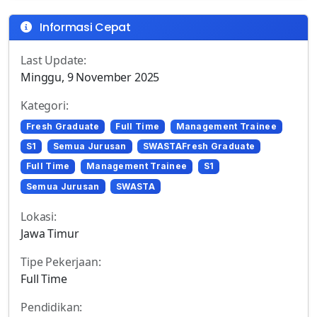
Informasi Cepat
Last Update:
Minggu, 9 November 2025
Kategori:
Fresh Graduate
Full Time
Management Trainee
S1
Semua Jurusan
SWASTAFresh Graduate
Full Time
Management Trainee
S1
Semua Jurusan
SWASTA
Lokasi:
Jawa Timur
Tipe Pekerjaan:
Full Time
Pendidikan: