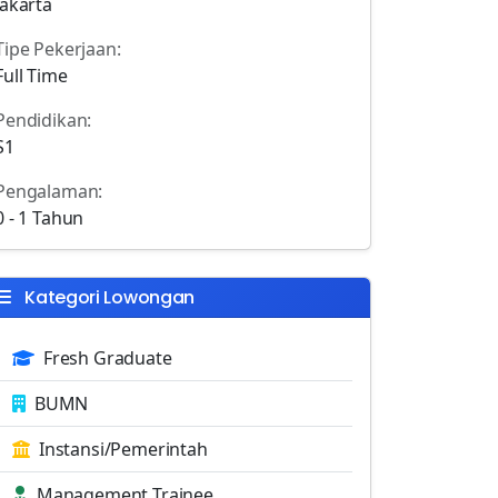
Jakarta
Tipe Pekerjaan:
Full Time
Pendidikan:
S1
Pengalaman:
0 - 1 Tahun
Kategori Lowongan
Fresh Graduate
BUMN
Instansi/Pemerintah
Management Trainee