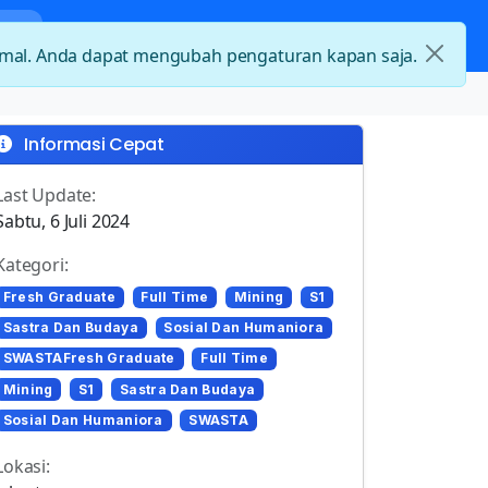
nda
Kategori Loker
Kontak
timal. Anda dapat mengubah pengaturan kapan saja.
Informasi Cepat
Last Update:
Sabtu, 6 Juli 2024
Kategori:
Fresh Graduate
Full Time
Mining
S1
Sastra Dan Budaya
Sosial Dan Humaniora
SWASTAFresh Graduate
Full Time
Mining
S1
Sastra Dan Budaya
Sosial Dan Humaniora
SWASTA
Lokasi: