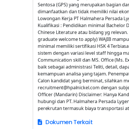
Sentosa (GPS) yang merupakan bagian dari 
dimanfaatkan dan tidak memiliki nilai ekonom
Lowongan Kerja PT Halmahera Persada Lyg
Kualifikasi : Pendidikan minimal Bachelor
Chinese Literature atau bidang yg relevan
graduate welcome to apply) WAJIB mampu b
minimal memiliki sertifikasi HSK 4 Terbia
sistem dengan variasi level staff hingga 
Communication skill dan MS. Office (Ms. 
baik sebagai administrasi Teliti, detail, da
kemampuan analisa yang tajam. Penempatan
Calon kandidat yang berminat, silahkan m
recruitment@hpalnickel.com dengan subje
Officer (Mandarin) Disclaimer: Hanya Kand
hubungi dan PT. Halmahera Persada Lygen
perekrutan termasuk biaya transportasi 
Dokumen Terkait