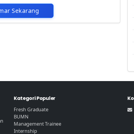
mar Sekarang
Kategori Populer
Ko
Fresh Graduate
BUMN
an
Management Trainee
Internship