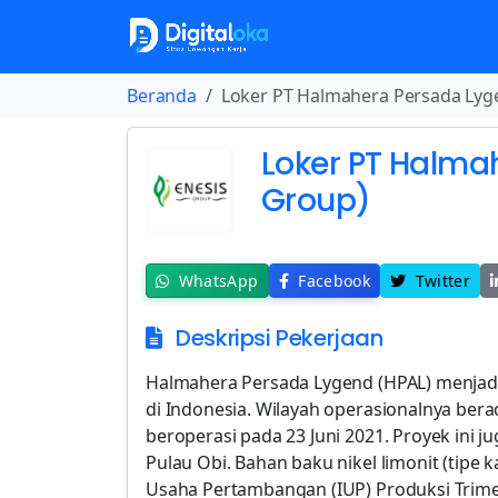
Beranda
Loker PT Halmahera Persada Lyge
Loker PT Halma
Group)
WhatsApp
Facebook
Twitter
Deskripsi Pekerjaan
Halmahera Persada Lygend (HPAL) menjadi p
di Indonesia. Wilayah operasionalnya bera
beroperasi pada 23 Juni 2021. Proyek ini j
Pulau Obi. Bahan baku nikel limonit (tip
Usaha Pertambangan (IUP) Produksi Trim