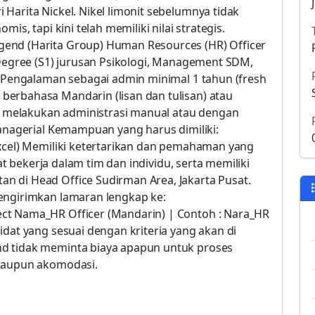
Harita Nickel. Nikel limonit sebelumnya tidak
is, tapi kini telah memiliki nilai strategis.
end (Harita Group) Human Resources (HR) Officer
 Degree (S1) jurusan Psikologi, Management SDM,
. Pengalaman sebagai admin minimal 1 tahun (fresh
erbahasa Mandarin (lisan dan tulisan) atau
sa melakukan administrasi manual atau dengan
managerial Kemampuan yang harus dimiliki:
Excel) Memiliki ketertarikan dan pemahaman yang
pat bekerja dalam tim dan individu, serta memiliki
 di Head Office Sudirman Area, Jakarta Pusat.
engirimkan lamaran lengkap ke:
ct Nama_HR Officer (Mandarin) | Contoh : Nara_HR
idat yang sesuai dengan kriteria yang akan di
d tidak meminta biaya apapun untuk proses
ataupun akomodasi.