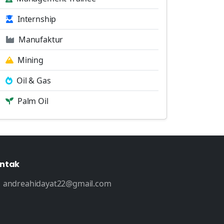
Internship
Manufaktur
Mining
Oil & Gas
Palm Oil
ntak
andreahidayat22@gmail.com