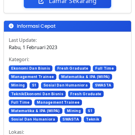
Lamar Sekarang
Informasi Cepat
Last Update:
Rabu, 1 Februari 2023
Kategori:
Ekonomi Dan Bisnis
Fresh Graduate
Full Time
Management Trainee
Matematika & IPA (MIPA)
Mining
S1
Sosial Dan Humaniora
SWASTA
TeknikEkonomi Dan Bisnis
Fresh Graduate
Full Time
Management Trainee
Matematika & IPA (MIPA)
Mining
S1
Sosial Dan Humaniora
SWASTA
Teknik
Lokasi: