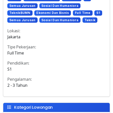
Semua Jurusan
Sosial Dan Humaniora
TeknikBUMN
Ekonomi Dan Bisnis
Full Time
S1
Semua Jurusan
Sosial Dan Humaniora
Teknik
Lokasi:
Jakarta
Tipe Pekerjaan:
Full Time
Pendidikan:
S1
Pengalaman:
2 - 3 Tahun
Kategori Lowongan