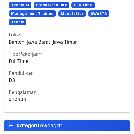
TeknikD3
Fresh Graduate
Full Time
Management Trainee
Manufaktur
SWASTA
Teknik
Lokasi:
Banten, Jawa Barat, Jawa Timur
Tipe Pekerjaan:
Full Time
Pendidikan:
D3
Pengalaman:
0 Tahun
Kategori Lowongan