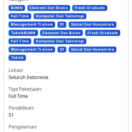
BUMN
Ekonomi Dan Bisnis
Fresh Graduate
Full Time
Komputer Dan Teknologi
Management Trainee
S1
Sosial Dan Humaniora
TeknikBUMN
Ekonomi Dan Bisnis
Fresh Graduate
Full Time
Komputer Dan Teknologi
Management Trainee
S1
Sosial Dan Humaniora
Teknik
Lokasi:
Seluruh Indonesia
Tipe Pekerjaan:
Full Time
Pendidikan:
S1
Pengalaman: