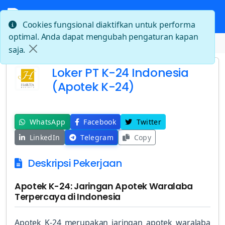
Cookies fungsional diaktifkan untuk performa
optimal. Anda dapat mengubah pengaturan kapan
Beranda
Loker PT K-24 Indonesia (Apotek K-24)
saja.
Loker PT K-24 Indonesia
(Apotek K-24)
WhatsApp
Facebook
Twitter
LinkedIn
Telegram
Copy
Deskripsi Pekerjaan
Apotek K-24: Jaringan Apotek Waralaba
Terpercaya di Indonesia
Apotek K-24 merupakan jaringan apotek waralaba