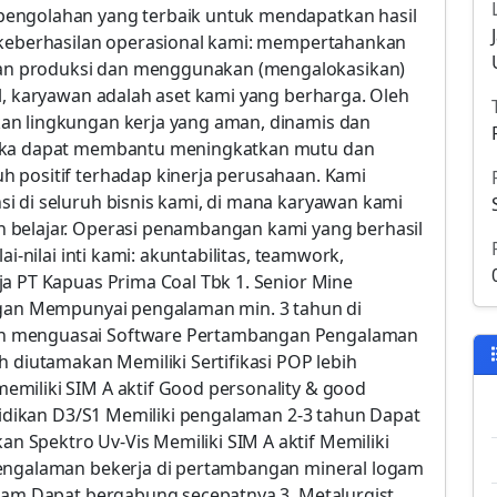
pengolahan yang terbaik untuk mendapatkan hasil
i keberhasilan operasional kami: mempertahankan
n produksi dan menggunakan (mengalokasikan)
l, karyawan adalah aset kami yang berharga. Oleh
an lingkungan kerja yang aman, dinamis dan
maka dapat membantu meningkatkan mutu dan
 positif terhadap kinerja perusahaan. Kami
i di seluruh bisnis kami, di mana karyawan kami
 belajar. Operasi penambangan kami yang berhasil
ai-nilai inti kami: akuntabilitas, teamwork,
ja PT Kapuas Prima Coal Tbk 1. Senior Mine
angan Mempunyai pengalaman min. 3 tahun di
an menguasai Software Pertambangan Pengalaman
h diutamakan Memiliki Sertifikasi POP lebih
miliki SIM A aktif Good personality & good
ndidikan D3/S1 Memiliki pengalaman 2-3 tahun Dapat
 Spektro Uv-Vis Memiliki SIM A aktif Memiliki
Pengalaman bekerja di pertambangan mineral logam
ogam Dapat bergabung secepatnya 3. Metalurgist