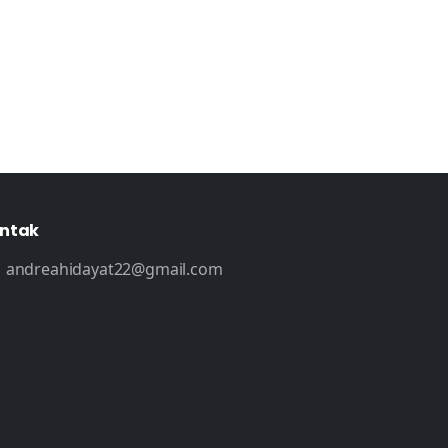
ntak
andreahidayat22@gmail.com