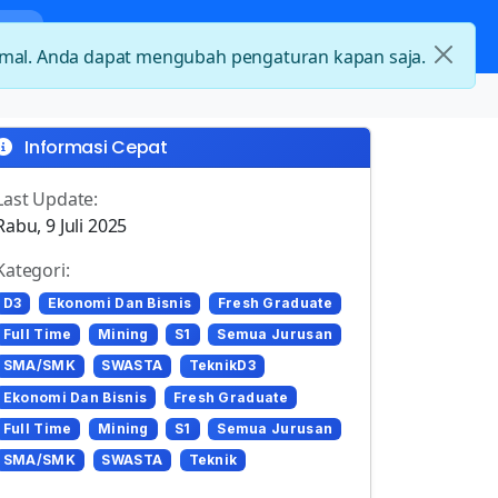
nda
Kategori Loker
Kontak
timal. Anda dapat mengubah pengaturan kapan saja.
Informasi Cepat
Last Update:
Rabu, 9 Juli 2025
Kategori:
D3
Ekonomi Dan Bisnis
Fresh Graduate
Full Time
Mining
S1
Semua Jurusan
SMA/SMK
SWASTA
TeknikD3
Ekonomi Dan Bisnis
Fresh Graduate
Full Time
Mining
S1
Semua Jurusan
SMA/SMK
SWASTA
Teknik