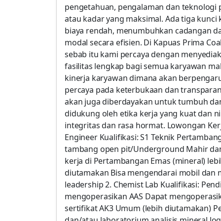
pengetahuan, pengalaman dan teknologi 
atau kadar yang maksimal. Ada tiga kunc
biaya rendah, menumbuhkan cadangan da
modal secara efisien. Di Kapuas Prima Coa
sebab itu kami percaya dengan menyediak
fasilitas lengkap bagi semua karyawan 
kinerja karyawan dimana akan berpengaruh
percaya pada keterbukaan dan transparans
akan juga diberdayakan untuk tumbuh dan
didukung oleh etika kerja yang kuat dan nil
integritas dan rasa hormat. Lowongan Ker
Engineer Kualifikasi: S1 Teknik Pertamb
tambang open pit/Underground Mahir d
kerja di Pertambangan Emas (mineral) lebi
diutamakan Bisa mengendarai mobil dan me
leadership 2. Chemist Lab Kualifikasi: Pe
mengoperasikan AAS Dapat mengoperasikan
sertifikat AK3 Umum (lebih diutamakan) 
dan/atau laboratorium analisis mineral l