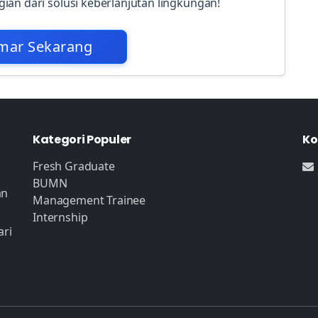
ian dari solusi keberlanjutan lingkungan!
mar Sekarang
Kategori Populer
Ko
Fresh Graduate
BUMN
an
Management Trainee
Internship
ari