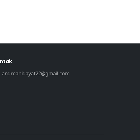
ntak
andreahidayat22@gmail.com