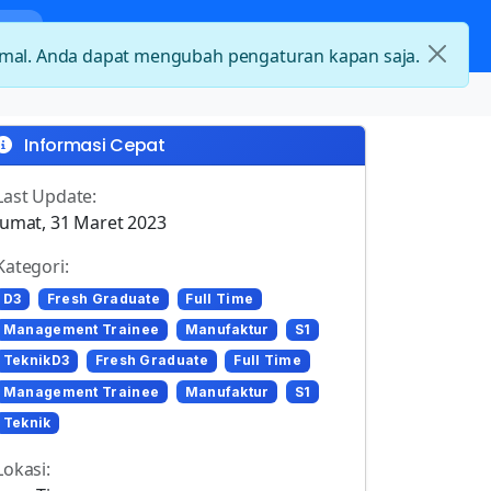
nda
Kategori Loker
Kontak
timal. Anda dapat mengubah pengaturan kapan saja.
Informasi Cepat
Last Update:
Jumat, 31 Maret 2023
Kategori:
D3
Fresh Graduate
Full Time
Management Trainee
Manufaktur
S1
TeknikD3
Fresh Graduate
Full Time
Management Trainee
Manufaktur
S1
Teknik
Lokasi: