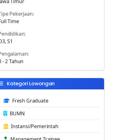
Jawa Timur
Tipe Pekerjaan:
Full Time
Pendidikan:
D3, S1
Pengalaman:
0 - 2 Tahun
Kategori Lowongan
Fresh Graduate
BUMN
Instansi/Pemerintah
Management Trainee