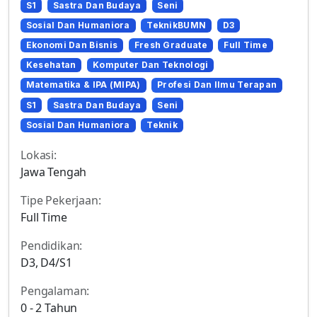
S1
Sastra Dan Budaya
Seni
Sosial Dan Humaniora
TeknikBUMN
D3
Ekonomi Dan Bisnis
Fresh Graduate
Full Time
Kesehatan
Komputer Dan Teknologi
Matematika & IPA (MIPA)
Profesi Dan Ilmu Terapan
S1
Sastra Dan Budaya
Seni
Sosial Dan Humaniora
Teknik
Lokasi:
Jawa Tengah
Tipe Pekerjaan:
Full Time
Pendidikan:
D3, D4/S1
Pengalaman:
0 - 2 Tahun