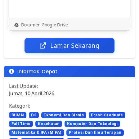
Dokumen Google Drive
Lamar Sekarang
Informasi Cepat
Last Update:
Jumat, 10 April 2026
Kategori:
BUMN
D3
Ekonomi Dan Bisnis
Fresh Graduate
Full Time
Kesehatan
Komputer Dan Teknologi
Matematika & IPA (MIPA)
Profesi Dan Ilmu Terapan