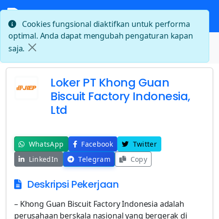
Cookies fungsional diaktifkan untuk performa
optimal. Anda dapat mengubah pengaturan kapan
Beranda
saja.
Loker PT Khong Guan Biscuit Factory Indonesia, Ltd
Loker PT Khong Guan
Biscuit Factory Indonesia,
Ltd
WhatsApp
Facebook
Twitter
LinkedIn
Telegram
Copy
Deskripsi Pekerjaan
– Khong Guan Biscuit Factory Indonesia adalah
perusahaan berskala nasional yang bergerak di