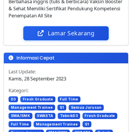
Berbahasa inggris (tulis & berbicara) Vaksin Booster
& Sehat Memiliki Sertifikat Pendukung Kompetensi
Penempatan All Site
Lamar Sekarang
Informasi Cepat
Last Update:
Kamis, 28 September 2023
Kategori:
D3
Fresh Graduate
Full Time
Management Trainee
S1
Semua Jurusan
SMA/SMK
SWASTA
TeknikD3
Fresh Graduate
Full Time
Management Trainee
S1