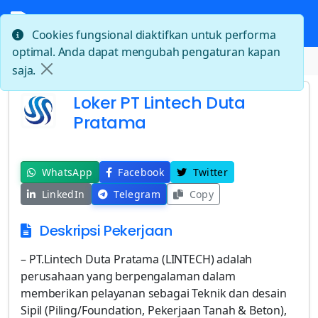
Cookies fungsional diaktifkan untuk performa
optimal. Anda dapat mengubah pengaturan kapan
Beranda
Loker PT Lintech Duta Pratama
saja.
Loker PT Lintech Duta
Pratama
WhatsApp
Facebook
Twitter
LinkedIn
Telegram
Copy
Deskripsi Pekerjaan
– PT.Lintech Duta Pratama (LINTECH) adalah
perusahaan yang berpengalaman dalam
memberikan pelayanan sebagai Teknik dan desain
Sipil (Piling/Foundation, Pekerjaan Tanah & Beton),