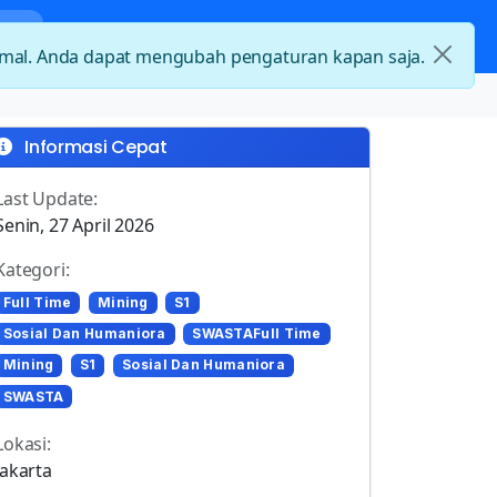
nda
Kategori Loker
Kontak
timal. Anda dapat mengubah pengaturan kapan saja.
Informasi Cepat
Last Update:
Senin, 27 April 2026
Kategori:
Full Time
Mining
S1
Sosial Dan Humaniora
SWASTAFull Time
Mining
S1
Sosial Dan Humaniora
SWASTA
Lokasi:
Jakarta