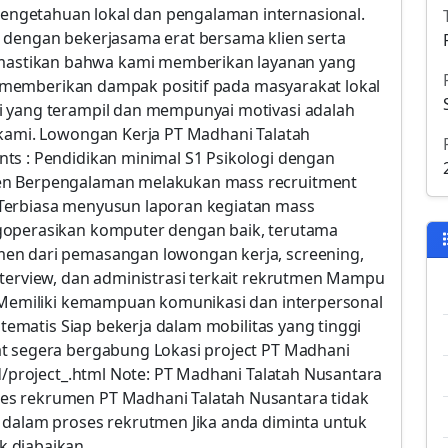
ngetahuan lokal dan pengalaman internasional.
 dengan bekerjasama erat bersama klien serta
astikan bahwa kami memberikan layanan yang
dan memberikan dampak positif pada masyarakat lokal
i yang terampil dan mempunyai motivasi adalah
 kami. Lowongan Kerja PT Madhani Talatah
ts : Pendidikan minimal S1 Psikologi dengan
en Berpengalaman melakukan mass recruitment
Terbiasa menyusun laporan kegiatan mass
goperasikan komputer dengan baik, terutama
en dari pemasangan lowongan kerja, screening,
nterview, dan administrasi terkait rekrutmen Mampu
i Memiliki kemampuan komunikasi dan interpersonal
istematis Siap bekerja dalam mobilitas yang tinggi
at segera bergabung Lokasi project PT Madhani
id/project_.html Note: PT Madhani Talatah Nusantara
es rekrumen PT Madhani Talatah Nusantara tidak
 dalam proses rekrutmen Jika anda diminta untuk
 diabaikan.