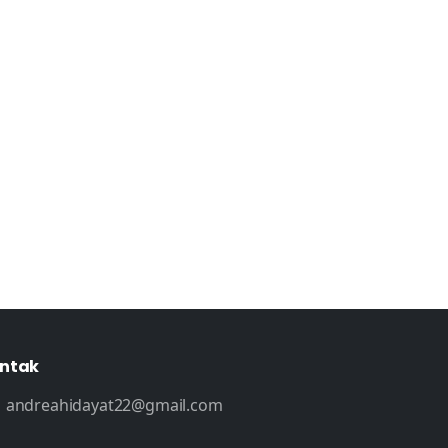
ntak
andreahidayat22@gmail.com