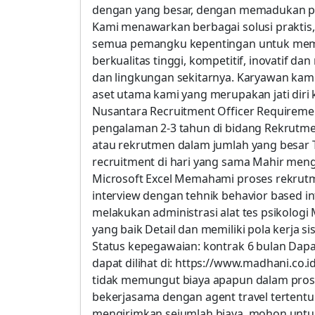
dengan yang besar, dengan memadukan pe
Kami menawarkan berbagai solusi praktis,
semua pemangku kepentingan untuk mem
berkualitas tinggi, kompetitif, inovatif 
dan lingkungan sekitarnya. Karyawan kam
aset utama kami yang merupakan jati diri
Nusantara Recruitment Officer Requiremen
pengalaman 2-3 tahun di bidang Rekrutm
atau rekrutmen dalam jumlah yang besar 
recruitment di hari yang sama Mahir men
Microsoft Excel Memahami proses rekrutm
interview dengan tehnik behavior based i
melakukan administrasi alat tes psikolog
yang baik Detail dan memiliki pola kerja s
Status kepegawaian: kontrak 6 bulan Dap
dapat dilihat di: https://www.madhani.co.
tidak memungut biaya apapun dalam pros
bekerjasama dengan agent travel tertentu
mengirimkan sejumlah biaya, mohon untuk