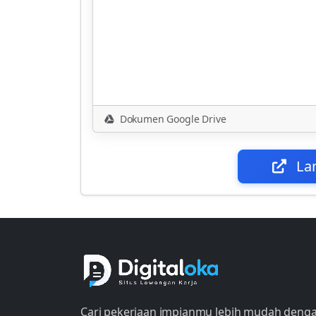
Dokumen Google Drive
La
Cari pekerjaan impianmu lebih mudah deng