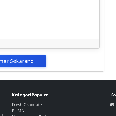
mar Sekarang
Kategori Populer
Ko
Fresh Graduate
BUMN
an