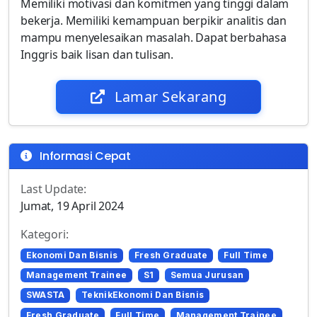
Memiliki motivasi dan komitmen yang tinggi dalam
bekerja. Memiliki kemampuan berpikir analitis dan
mampu menyelesaikan masalah. Dapat berbahasa
Inggris baik lisan dan tulisan.
Lamar Sekarang
Informasi Cepat
Last Update:
Jumat, 19 April 2024
Kategori:
Ekonomi Dan Bisnis
Fresh Graduate
Full Time
Management Trainee
S1
Semua Jurusan
SWASTA
TeknikEkonomi Dan Bisnis
Fresh Graduate
Full Time
Management Trainee