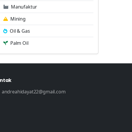
Manufaktur
Mining
Oil & Gas
Palm Oil
ntak
andreahidayat22@gmail.com