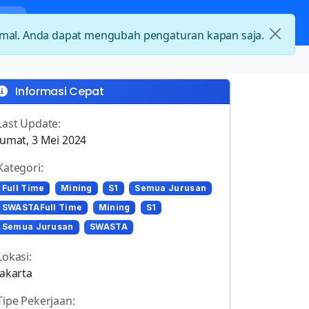
nda
Kategori Loker
Kontak
timal. Anda dapat mengubah pengaturan kapan saja.
Informasi Cepat
Last Update:
Jumat, 3 Mei 2024
Kategori:
Full Time
Mining
S1
Semua Jurusan
SWASTAFull Time
Mining
S1
Semua Jurusan
SWASTA
Lokasi:
Jakarta
Tipe Pekerjaan: