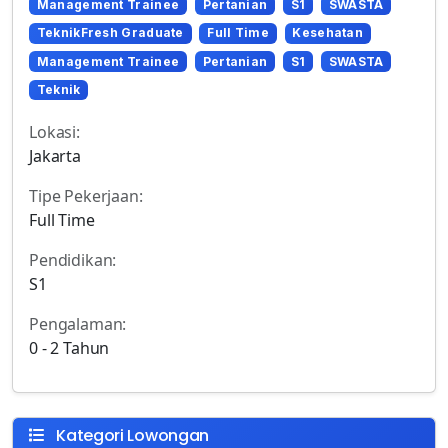
Management Trainee
Pertanian
S1
SWASTA
TeknikFresh Graduate
Full Time
Kesehatan
Management Trainee
Pertanian
S1
SWASTA
Teknik
Lokasi:
Jakarta
Tipe Pekerjaan:
Full Time
Pendidikan:
S1
Pengalaman:
0 - 2 Tahun
Kategori Lowongan