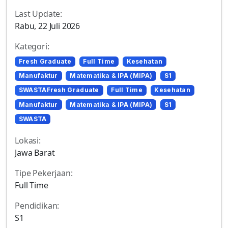
Last Update:
Rabu, 22 Juli 2026
Kategori:
Fresh Graduate
Full Time
Kesehatan
Manufaktur
Matematika & IPA (MIPA)
S1
SWASTAFresh Graduate
Full Time
Kesehatan
Manufaktur
Matematika & IPA (MIPA)
S1
SWASTA
Lokasi:
Jawa Barat
Tipe Pekerjaan:
Full Time
Pendidikan:
S1