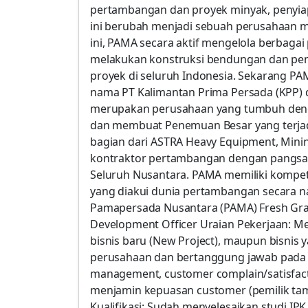
pertambangan dan proyek minyak, penyiap
ini berubah menjadi sebuah perusahaan 
ini, PAMA secara aktif mengelola berbagai
melakukan konstruksi bendungan dan peng
proyek di seluruh Indonesia. Sekarang PA
nama PT Kalimantan Prima Persada (KPP) 
merupakan perusahaan yang tumbuh denga
dan membuat Penemuan Besar yang terjad
bagian dari ASTRA Heavy Equipment, Minin
kontraktor pertambangan dengan pangsa 
Seluruh Nusantara. PAMA memiliki kompet
yang diakui dunia pertambangan secara na
Pamapersada Nusantara (PAMA) Fresh Gr
Development Officer Uraian Pekerjaan: 
bisnis baru (New Project), maupun bisnis
perusahaan dan bertanggung jawab pada ak
management, customer complain/satisfact
menjamin kepuasan customer (pemilik t
Kualifikasi: Sudah menyelesaikan studi IP