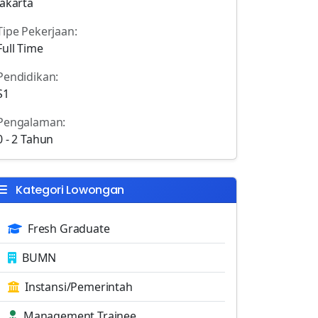
Jakarta
Tipe Pekerjaan:
Full Time
Pendidikan:
S1
Pengalaman:
0 - 2 Tahun
Kategori Lowongan
Fresh Graduate
BUMN
Instansi/Pemerintah
Management Trainee