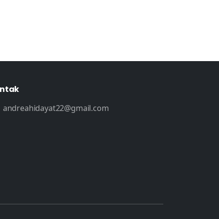
ntak
andreahidayat22@gmail.com