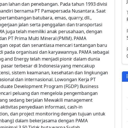
an lahan dan penebangan. Pada tahun 1993 divisi
mandiri bernama PT Pamapersada Nusantara. Saat
 pertambangan batubara, emas, quarry, dll.,
erjaan jalan serta penggalian dan transportasi
MA juga telah memiliki anak perusahaan, dengan
dan PT Prima Multi Mineral (PMM). PAMA
n cepat dan senantiasa mencari tantangan baru
i pada organisasi dan karyawannya. PAMA sebagai
g and Energy telah menjadi pionir dalam dunia
pasar terbesar di Indonesia yang mencakup
ensi, sistem keamanan, kesehatan dan lingkungan
sional dan internasional. Lowongan Kerja PT
aduate Development Program (FGDP) Business
Mencari peluang dan mengelola pengembangan
 yang sedang berjalan​ Mewakili management
tivitas penyediaan informasi, cash-in
ion, dan project monitoring dengan tujuan untuk
ambang) dalam bekerjasama dengan PAMA
K minimal 3.50 Tidak buta warna Sudah