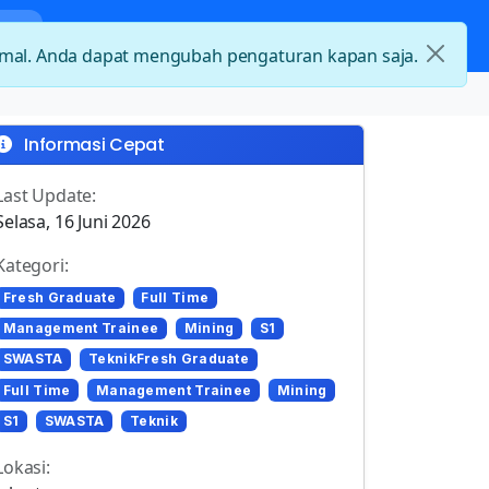
nda
Kategori Loker
Kontak
timal. Anda dapat mengubah pengaturan kapan saja.
Informasi Cepat
Last Update:
Selasa, 16 Juni 2026
Kategori:
Fresh Graduate
Full Time
Management Trainee
Mining
S1
SWASTA
TeknikFresh Graduate
Full Time
Management Trainee
Mining
S1
SWASTA
Teknik
Lokasi: