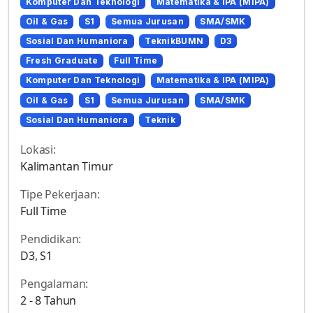
Komputer Dan Teknologi
Matematika & IPA (MIPA)
Oil & Gas
S1
Semua Jurusan
SMA/SMK
Sosial Dan Humaniora
TeknikBUMN
D3
Fresh Graduate
Full Time
Komputer Dan Teknologi
Matematika & IPA (MIPA)
Oil & Gas
S1
Semua Jurusan
SMA/SMK
Sosial Dan Humaniora
Teknik
Lokasi:
Kalimantan Timur
Tipe Pekerjaan:
Full Time
Pendidikan:
D3, S1
Pengalaman:
2 - 8 Tahun