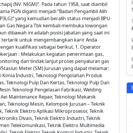
apij (NV. NIGM)”. Pada tahun 1958, saat diambil
 nama PGN diganti menjadi “Badan Pengambil Alih
P3LG)” yang kemudian beralih status menjadi BPU-
ahaan Gas Negara Tbk kembali membuka lowongan
n dibawah ini adalah posisi jabatan yang saat ini
ng tertarik untuk mengembangkan karir Anda
gan kualifikasi sebagai berikut. 1. Operator
ekerjaan : Melakukan kegiatan penerimaan gas,
nitoring dan tindak lanjut proses penyaluran gas
/Stasiun Meter (SM) Jurusan yang dapat melamar:
i Kimia Industri, Teknologi Pengolahan Produk
as, Teknologi Pulp Dan Kertas, Teknologi Pulp Dan
Mesin Teknologi Pengelasan Fabrikasi, Welding
 Aei Maintenance Repair, Teknologi Mekanik
an, Teknologi Mesin, Kelompok Jurusan – Teknik
k, Teknik Elektro Aplikasi Mikroprosesor, Teknik
troniks Divais, Teknik Elektro Industri, Teknik
emen Telekomunikasi, Teknik Elektro Multimedia
si, Teknik Elektro Teknik Kontrol Industri, Teknik