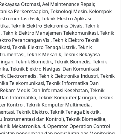
 Rekayasa Otomasi, Aei Maintenance Repair,
kanika Perkeretaapian, Teknologi Mesin. Kelompok
strumentasi Fisik, Teknik Elektro Aplikasi
ika, Teknik Elektro Elektroniks Divais, Teknik
si, Teknik Elektro Manajemen Telekomunikasi, Teknik
ektro Perancangan Vlsi, Teknik Elektro Teknik
kasi, Teknik Elektro Tenaga Listrik, Teknik
nstrumentasi, Teknik Mekanik, Teknik Rekayasa
ingan, Teknik Biomedik, Teknik Biomedis, Teknik
nika, Teknik Elektro Navigasi Dan Komunikasi
k Elektromedis, Teknik Elektronika Industri, Teknik
nika Telekomunikasi, Teknik Informatika Dan
i Rekam Medis Dan Informasi Kesehatan, Teknik
Dan Informatika, Teknik Komputer Jaringan, Teknik
r Kontrol, Teknik Komputer Multimedia,
ntasi, Teknik Elektro, Teknik Tenaga Elektrik,
au Instrumentasi dan Kontrol), Teknik Biomedika,
eknik Mekatronika. 4. Operator Operation Control
kegiatan penerimaan dan penyaluran gas Monitoring