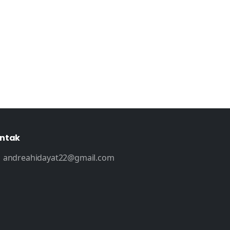
ntak
andreahidayat22@gmail.com