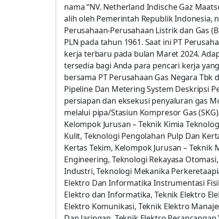
nama “NV. Netherland Indische Gaz Maatsch
alih oleh Pemerintah Republik Indonesia,
Perusahaan-Perusahaan Listrik dan Gas (B
PLN pada tahun 1961. Saat ini PT Perus
kerja terbaru pada bulan Maret 2024. Adapu
tersedia bagi Anda para pencari kerja ya
bersama PT Perusahaan Gas Negara Tbk den
Pipeline Dan Metering System Deskripsi P
persiapan dan eksekusi penyaluran gas Mo
melalui pipa/Stasiun Kompresor Gas (SKG)
Kelompok Jurusan – Teknik Kimia Teknolog
Kulit, Teknologi Pengolahan Pulp Dan Kert
Kertas Tekim, Kelompok Jurusan – Teknik 
Engineering, Teknologi Rekayasa Otomasi,
Industri, Teknologi Mekanika Perkeretaapi
Elektro Dan Informatika Instrumentasi Fisi
Elektro dan Informatika, Teknik Elektro Elek
Elektro Komunikasi, Teknik Elektro Manaj
Dan Jaringan, Teknik Elektro Perancangan Vl