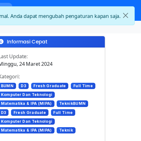
nda
Kategori Loker
Kontak
timal. Anda dapat mengubah pengaturan kapan saja.
Informasi Cepat
Last Update:
Minggu, 24 Maret 2024
Kategori:
BUMN
D3
Fresh Graduate
Full Time
Komputer Dan Teknologi
Matematika & IPA (MIPA)
TeknikBUMN
D3
Fresh Graduate
Full Time
Komputer Dan Teknologi
Matematika & IPA (MIPA)
Teknik